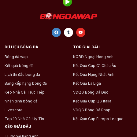
Trận chung kết World Cup 2022 giữa
Argentina national
football team
và
France national football team
kết thúc với tỷ số
3-3 sau 120 phút (Argentina thắng luân lưu).
Nhìn vào KQBD, đây là trận đấu cân bằng.
Nhưng dữ liệu cho thấy:
Argentina kiểm soát thế trận phần lớn thời gian hiệp 1 và
DỮ LIỆU BÓNG ĐÁ
TOP GIẢI ĐẤU
hiệp phụ đầu
Argentina kiểm soát 54%, Pháp 46%
Bóng đá wap
KQBĐ Ngoại Hạng Anh
Pháp chỉ thực sự bùng nổ trong 20 phút cuối hiệp 2
Kết quả bóng đá
Kết Quả Cup C1 Châu Âu
Số cú sút của Argentina nhiều hơn trước phút 80
Mbappé ghi hat-trick dù đội nhà lép vế về thế trận
Lịch thi đấu bóng đá
Kết Quả Hạng Nhất Anh
Bảng xếp hạng bóng đá
Kết Quả La Liga
Điều này chứng minh rằng
thế trận và hiệu quả không phải
lúc nào cũng song hành
. Dữ liệu giúp người xem hiểu rằng
Kèo Nhà Cái Trực Tiếp
VĐQG Bóng Đá Đức
Argentina chủ động hơn, còn Pháp tận dụng khoảnh khắc xuất
Nhận định bóng đá
Kết Quả Cup QG Italia
thần.
Livescore
VĐQG Bóng Đá Pháp
Nếu chỉ nhìn tỷ số 3-3, bạn sẽ không thấy toàn bộ câu chuyện.
Top 10 Nhà Cái Uy Tín
Kết Quả Cup Europa League
Ví dụ 2: Chung kết Champions 2025 League – PSG 5-
0 Inter
KÈO GIẢI ĐẤU
Trong trận chung kết Champions League giữa
Paris Saint-
TL Ngoại hạng Anh