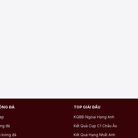
bán chuyên, tiêu biểu:
pa America, Nations League
 khu vực châu Á, châu Âu, châu Phi
, U23 châu Á, ASIAD
emier League)
desliga, Ligue 1
gue (Cúp C1), Europa League (Cúp C2)
, J-League, Thai League
 dõi kết quả bóng đá của từng vòng, từng giai đoạn như: vòng bảng
 bán kết và chung kết.
ết quả bóng đá tại bongdawap dễ sử dụng
BÓNG ĐÁ
TOP GIẢI ĐẤU
đá trực tiếp được thiết kế với 2 dạng hiển thị linh hoạt để phù hợp v
ap
KQBĐ Ngoại Hạng Anh
ian (mặc định): Hiển thị tất cả các trận trong ngày, sắp xếp theo khu
óng đá
Kết Quả Cup C1 Châu Âu
ễ nắm được trận nào đã diễn ra, đang diễn ra hay sắp đá.
ấu bóng đá
Kết Quả Hạng Nhất Anh
đấu: Nếu bạn chỉ muốn xem kết quả của một giải đấu nhất định (ví dụ: