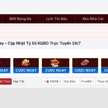
BXH Bóng Đá
Lịch Thi Đấu
Kèo Nhà Cái
y – Cập Nhật Tỷ Số KQBD Trực Tuyến 24/7
Champions League Nữ
14:00
7/8/2026
Nữ Breidablik
Dinamo-
NGAY
CƯỢC NGAY
CƯỢC NGAY
CƯỢC NGAY
C
Minsk 
Dự đoán đội chiến thắng!
ết Thúc
Sắp Tới
06/08
Giải Đấu
Five88
Theo Gi
Chủ
Hòa
Khá