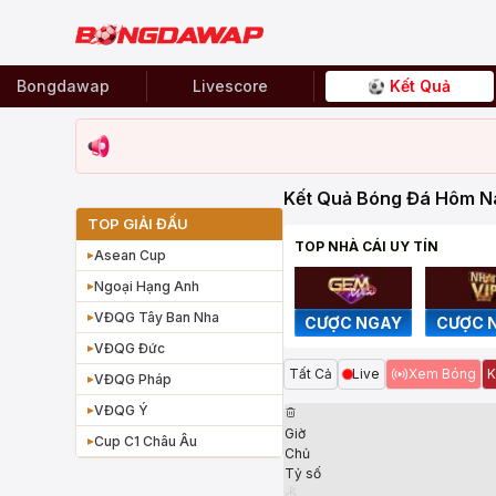
Bongdawap
Livescore
Kết Quả
Kết Quả Bóng Đá Hôm Na
TOP GIẢI ĐẤU
TOP NHÀ CÁI UY TÍN
Asean Cup
Ngoại Hạng Anh
VĐQG Tây Ban Nha
CƯỢC NGAY
CƯỢC NGAY
CƯỢC NGAY
CƯỢC 
VĐQG Đức
Tất Cả
Live
Xem Bóng
K
VĐQG Pháp
VĐQG Ý
Giờ
Cup C1 Châu Âu
Chủ
Tỷ số