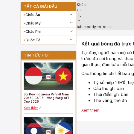
Khách
TẤT CẢ GIẢI ĐẤU
HT
Châu Âu
TL
Châu Mỹ
table.body.no-result
Châu Phi
Quốc Tế
Kết quả bóng đá trực 
Tại đây, người hâm mộ có 
TIN TỨC HOT
trước đó chỉ trong vài tha
gian thực, đảm bảo mỗi bàn
Các thông tin chi tiết bao 
Tỷ số hiệp 1 (H1), hi
Cầu thủ ghi bàn
Thời điểm ghi bàn
Soi Kèo Indonesia Vs Việt Nam
20h30 03/08 – Vòng Bảng AFF
Thẻ vàng, thẻ đỏ
Cup 2026
Danh sách cầu thủ t
Xem thêm
Xem thêm
Đội thắng theo kèo 
Kết quả bóng đá đầy đ
Hệ thống kqbd hôm nay bao