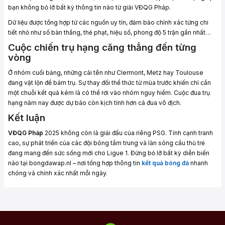
bạn không bỏ lỡ bất kỳ thông tin nào từ giải VĐQG Pháp.
Dữ liệu được tổng hợp từ các nguồn uy tín, đảm bảo chính xác từng chi
tiết nhỏ như số bàn thắng, thẻ phạt, hiệu số, phong độ 5 trận gần nhất…
Cuộc chiến trụ hạng căng thẳng đến từng
vòng
Ở nhóm cuối bảng, những cái tên như Clermont, Metz hay Toulouse
đang vật lộn để bám trụ. Sự thay đổi thể thức từ mùa trước khiến chỉ cần
một chuỗi kết quả kém là có thể rơi vào nhóm nguy hiểm. Cuộc đua trụ
hạng năm nay được dự báo còn kịch tính hơn cả đua vô địch.
Kết luận
VĐQG Pháp
2025 không còn là giải đấu của riêng PSG. Tính cạnh tranh
cao, sự phát triển của các đội bóng tầm trung và làn sóng cầu thủ trẻ
đang mang đến sức sống mới cho Ligue 1. Đừng bỏ lỡ bất kỳ diễn biến
nào tại bongdawap.nl – nơi tổng hợp thông tin
kết quả bóng đá
nhanh
chóng và chính xác nhất mỗi ngày.