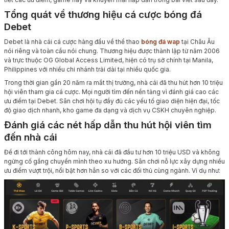
Tổng quát về thương hiệu cá cược bóng đá
Debet
Debet là nhà cái cá cược hàng đầu về thể thao
bóng đá wap
tại Châu Âu
nói riêng và toàn cầu nói chung. Thương hiệu được thành lập từ năm 2006
và trực thuộc OG Global Access Limited, hiện có trụ sở chính tại Manila,
Philippines với nhiều chi nhánh trải dài tại nhiều quốc gia.
Trong thời gian gần 20 năm ra mắt thị trường, nhà cái đã thu hút hơn 10 triệu
hội viên tham gia cá cược. Mọi người tìm đến nền tảng vì đánh giá cao các
ưu điểm tại Debet. Sân chơi hội tụ đầy đủ các yếu tố giao diện hiện đại, tốc
độ giao dịch nhanh, kho game đa dạng và dịch vụ CSKH chuyên nghiệp.
Đánh giá các nét hấp dẫn thu hút hội viên tìm
đến nhà cái
Để đi tới thành công hôm nay, nhà cái đã đầu tư hơn 10 triệu USD và không
ngừng cố gắng chuyển mình theo xu hướng. Sân chơi nỗ lực xây dựng nhiều
ưu điểm vượt trội, nổi bật hơn hẳn so với các đối thủ cùng ngành. Ví dụ như: