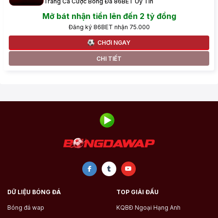
Trang Cá Cược Bóng Đá 86BET Uy Tín
Mở bát nhận tiền lên đến 2 tỷ đồng
Đăng ký 86BET nhận 75.000
CHƠI NGAY
CHI TIẾT
DỮ LIỆU BÓNG ĐÁ
TOP GIẢI ĐẤU
Bóng đá wap
KQBĐ Ngoại Hạng Anh