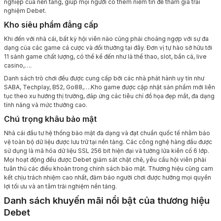
nghiệp của nền tảng, giúp mọi người có thêm niềm tin để tham gia trải
nghiệm Debet.
Kho siêu phẩm đẳng cấp
Khi đến với nhà cái, bất kỳ hội viên nào cũng phải choáng ngợp với sự đa
dạng của các game cá cược và đổi thưởng tại đây. Đơn vị tự hào sở hữu tới
11 sảnh game chất lượng, có thể kể đến như là thể thao, slot, bắn cá, live
casino,….
Danh sách trò chơi đều được cung cấp bởi các nhà phát hành uy tín như
SABA, Techplay, B52, Go88,….Kho game được cập nhật sản phẩm mới liên
tục theo xu hướng thị trường, đáp ứng các tiêu chí đồ họa đẹp mắt, đa dạng
tính năng và mức thưởng cao.
Chú trọng khâu bảo mật
Nhà cái đầu tư hệ thống bảo mật đa dạng và đạt chuẩn quốc tế nhằm bảo
vệ toàn bộ dữ liệu được lưu trữ tại nền tảng. Các công nghệ hàng đầu được
sử dụng là mã hóa dữ liệu SSL 256 bit hiện đại và tường lửa kiên cố 6 lớp.
Mọi hoạt động đều được Debet giám sát chặt chẽ, yêu cầu hội viên phải
tuân thủ các điều khoản trong chính sách bảo mật. Thương hiệu cũng cam
kết chịu trách nhiệm cao nhất, đảm bảo người chơi được hưởng mọi quyền
lợi tối ưu và an tâm trải nghiệm nền tảng.
Danh sách khuyến mãi nổi bật của thương hiệu
Debet