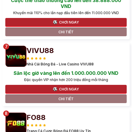
Cược thể thao thưởng cao lên đến 38.888.000
VND
Khuyến mãi 110% cho lần nạp đầu tiên lên đến 11.000.000 VND
CHƠI NGAY
CHI TIẾT
VIVU88
Nhà Cái Bóng Đá - Live Casino VIVU88
Săn lộc giờ vàng lên đến 1.000.000.000 VND
Đặc quyền VIP nhận hơn 200 triệu đồng mỗi tháng
CHƠI NGAY
CHI TIẾT
FO88
Trang Cá Cược Bóng Đá FO88 Uy Tín