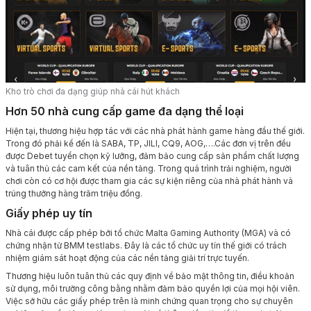
Kho trò chơi đa dạng giúp nhà cái hút khách
Hơn 50 nhà cung cấp game đa dạng thể loại
Hiện tại, thương hiệu hợp tác với các nhà phát hành game hàng đầu thế giới.
Trong đó phải kể đến là SABA, TP, JILI, CQ9, AOG,….Các đơn vị trên đều
được Debet tuyển chọn kỹ lưỡng, đảm bảo cung cấp sản phẩm chất lượng
và tuân thủ các cam kết của nền tảng. Trong quá trình trải nghiệm, người
chơi còn có cơ hội được tham gia các sự kiện riêng của nhà phát hành và
trúng thưởng hàng trăm triệu đồng.
Giấy phép uy tín
Nhà cái được cấp phép bởi tổ chức Malta Gaming Authority (MGA) và có
chứng nhận từ BMM testlabs. Đây là các tổ chức uy tín thế giới có trách
nhiệm giám sát hoạt động của các nền tảng giải trí trực tuyến.
Thương hiệu luôn tuân thủ các quy định về bảo mật thông tin, điều khoản
sử dụng, môi trường công bằng nhằm đảm bảo quyền lợi của mọi hội viên.
Việc sở hữu các giấy phép trên là minh chứng quan trọng cho sự chuyên