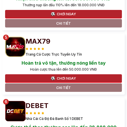
Thưởng nạp lần đầu 110% lên đến 18.000.000 VNĐ
CHƠI NGAY
CHI TIẾT
MAX79
Trang Cá Cược Trực Tuyến Uy Tín
Hoàn trả vô tận, thưởng nóng liền tay
Hoàn cược thua lên đến 50.000.000 VNĐ
CHƠI NGAY
CHI TIẾT
DEBET
Nhà Cái Cá Độ Đá Banh Số 1 DEBET