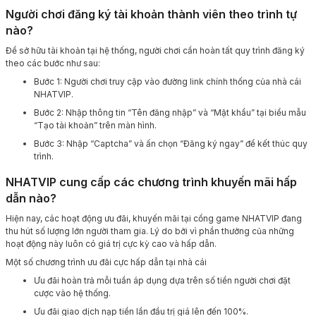
Người chơi đăng ký tài khoản thành viên theo trình tự
nào?
Để sở hữu tài khoản tại hệ thống, người chơi cần hoàn tất quy trình đăng ký
theo các bước như sau:
Bước 1: Người chơi truy cập vào đường link chính thống của nhà cái
NHATVIP.
Bước 2: Nhập thông tin “Tên đăng nhập” và “Mật khẩu” tại biểu mẫu
“Tạo tài khoản” trên màn hình.
Bước 3: Nhập “Captcha” và ấn chọn “Đăng ký ngay” để kết thúc quy
trình.
NHATVIP cung cấp các chương trình khuyến mãi hấp
dẫn nào?
Hiện nay, các hoạt động ưu đãi, khuyến mãi tại cổng game NHATVIP đang
thu hút số lượng lớn người tham gia. Lý do bởi vì phần thưởng của những
hoạt động này luôn có giá trị cực kỳ cao và hấp dẫn.
Một số chương trình ưu đãi cực hấp dẫn tại nhà cái
Ưu đãi hoàn trả mỗi tuần áp dụng dựa trên số tiền người chơi đặt
cược vào hệ thống.
Ưu đãi giao dịch nạp tiền lần đầu trị giá lên đến 100%.