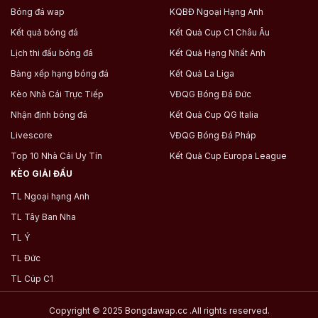
Bóng đá wap
KQBĐ Ngoại Hạng Anh
Kết quả bóng đá
Kết Quả Cup C1 Châu Âu
Lịch thi đấu bóng đá
Kết Quả Hạng Nhất Anh
Bảng xếp hạng bóng đá
Kết Quả La Liga
Kèo Nhà Cái Trực Tiếp
VĐQG Bóng Đá Đức
Nhận định bóng đá
Kết Quả Cup QG Italia
Livescore
VĐQG Bóng Đá Pháp
Top 10 Nhà Cái Uy Tín
Kết Quả Cup Europa League
KÈO GIẢI ĐẤU
TL Ngoại hạng Anh
TL Tây Ban Nha
TL Ý
TL Đức
TL Cúp C1
Copyright © 2025 Bongdawap.cc .All rights reserved.