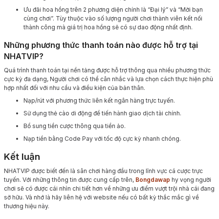
Ưu đãi hoa hồng trên 2 phương diện chính là “Đại lý” và “Mời bạn
cùng chơi”. Tùy thuộc vào số lượng người chơi thành viên kết nối
thành công mà giá trị hoa hồng sẽ có sự dao động nhất định.
Những phương thức thanh toán nào được hỗ trợ tại
NHATVIP?
Quá trình thanh toán tại nền tảng được hỗ trợ thông qua nhiều phương thức
cực kỳ đa dạng, Người chơi có thể cân nhắc và lựa chọn cách thực hiện phù
hợp nhất đối với nhu cầu và điều kiện của bản thân.
Nạp/rút với phương thức liên kết ngân hàng trực tuyến.
Sử dụng thẻ cào di động để tiến hành giao dịch tài chính.
Bổ sung tiền cược thông qua tiền ảo.
Nạp tiền bằng Code Pay với tốc độ cực kỳ nhanh chóng.
Kết luận
NHATVIP được biết đến là sân chơi hàng đầu trong lĩnh vực cá cược trực
tuyến. Với những thông tin được cung cấp trên,
Bongdawap
hy vọng người
chơi sẽ có được cái nhìn chi tiết hơn về những ưu điểm vượt trội nhà cái đang
sở hữu. Và nhớ là hãy liên hệ với website nếu có bất kỳ thắc mắc gì về
thương hiệu này.