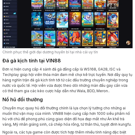
Chinh phục thế giới đại dương huyền bí tại nhà cái uy tín
Đá gà kịch tính tại VIN88
Đơn vị hiện cung cấp 4 sảnh đá gà đẳng cấp là WS168, GA28, ISC và
Techplay giúp hội viên thỏa mãn đam mê chọi kê trực tuyến. Nơi đây quy tụ
hàng nghìn trận đá gà kịch tính tới từ các đấu trường chuyên nghiệp trong
nước và quốc tế. Hội viên vừa được theo dõi những màn đấu gay cấn vừa
có thể tham gia các kèo cược hấp dẫn như Wala, BDD, Meron..
Nổ hũ đổi thưởng
Chuyên mục quay hũ đổi thưởng chính là lựa chọn lý tưởng cho những ai
muốn thử vận may của mình. VIN88 hiện cung cấp hơn 1000 siêu phẩm nổ
hũ với chủ đề phong phú cùng giao diện đồ họa đẹp mắt như Ăn khế trả
vàng, Mỹ nhân giáng sinh, cá chép hóa rồng, tứ thần thú, tuyệt đỉnh kungfu.
Ngoài ra, các tựa game còn được tích hợp thêm nhiều tính năng đặc biệt