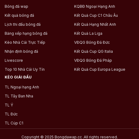
Bóng đá wap
KQBĐ Ngoại Hạng Anh
Kết quả bóng đá
Kết Quả Cup C1 Châu Âu
Lịch thi đấu bóng đá
Kết Quả Hạng Nhất Anh
Bảng xếp hạng bóng đá
Kết Quả La Liga
Kèo Nhà Cái Trực Tiếp
VĐQG Bóng Đá Đức
Nhận định bóng đá
Kết Quả Cup QG Italia
Livescore
VĐQG Bóng Đá Pháp
Top 10 Nhà Cái Uy Tín
Kết Quả Cup Europa League
KÈO GIẢI ĐẤU
TL Ngoại hạng Anh
TL Tây Ban Nha
TL Ý
TL Đức
TL Cúp C1
Copyright © 2025 Bongdawap.cc .All rights reserved.