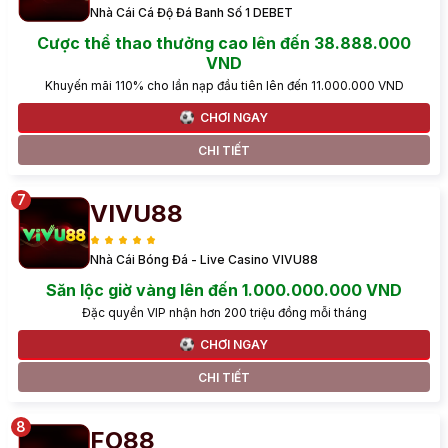
Nhà Cái Cá Độ Đá Banh Số 1 DEBET
Cược thể thao thưởng cao lên đến 38.888.000
VND
Khuyến mãi 110% cho lần nạp đầu tiên lên đến 11.000.000 VND
CHƠI NGAY
CHI TIẾT
VIVU88
Nhà Cái Bóng Đá - Live Casino VIVU88
Săn lộc giờ vàng lên đến 1.000.000.000 VND
Đặc quyền VIP nhận hơn 200 triệu đồng mỗi tháng
CHƠI NGAY
CHI TIẾT
FO88