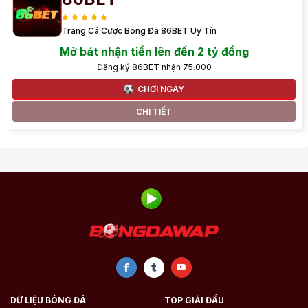
Trang Cá Cược Bóng Đá 86BET Uy Tín
Mở bát nhận tiền lên đến 2 tỷ đồng
Đăng ký 86BET nhận 75.000
CHƠI NGAY
CHI TIẾT
DỮ LIỆU BÓNG ĐÁ
TOP GIẢI ĐẤU