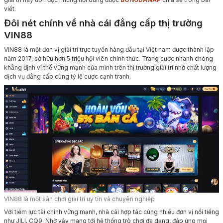
viết.
Đôi nét chính về nhà cái đẳng cấp thị trường
VIN88
VIN88 là một đơn vị giải trí trực tuyến hàng đầu tại Việt nam được thành lập
năm 2017, sở hữu hơn 5 triệu hội viên chính thức. Trang cược nhanh chóng
khẳng định vị thế vững mạnh của mình trên thị trường giải trí nhờ chất lượng
dịch vụ đẳng cấp cùng tỷ lệ cược cạnh tranh.
VIN88 là một sân chơi giải trí uy tín và chuyên nghiệp
Với tiềm lực tài chính vững mạnh, nhà cái hợp tác cùng nhiều đơn vị nổi tiếng
như JILI, CQ9. Nhờ vậy mang tới hệ thống trò chơi đa dạng, đáp ứng mọi