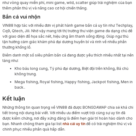
như vòng quay miễn phí, mini game, wild, scatter giúp trải nghiệm của bạn
thêm phần thú vị và nâng cao cơ hội chiến thắng.
Bắn cá vui nhộn
VIN88 hợp tác với nhiều đơn vị phát hành game bắn cá uy tín như Techplay,
Cq9, Qtech, Jili. Nhờ vậy mang tới thị trường thư viện game đa dạng chủ đề
với giao diện đồ họa sắc nét, hiệu ứng âm thanh sống động. Giúp ngư thủ
tận hưởng cảm giác khám phá đại dương huyền bí và rinh về nhiều phần
thưởng khổng lồ.
Điểm danh một số siêu phẩm bắn cá đang được yêu thích nhiều nhất tại nền
tảng như:
Kho báu long cung, Tỷ phú đại dương, Biệt đội trên không, Bá chủ
không trung.
Mega fishing, Royal fishing, Happy fishing, Jackpot fishing, Men in
back..
Kết luận
Những thông tin quan trọng về VIN88 đã được BONGDAWAP chia sẻ khá chi
tiết trong nội dung bài viết. Với nhiều ưu điểm vượt trội cùng sự uy tín đã
được kiểm chứng, nơi đây xứng đáng là điểm hẹn giải trí hoàn hảo dành cho
bạn. Nhanh chóng tham gia tại list
nhà cái uy tín
để có trải nghiệm thú vị và
chinh phục nhiều phần quà hấp dẫn.