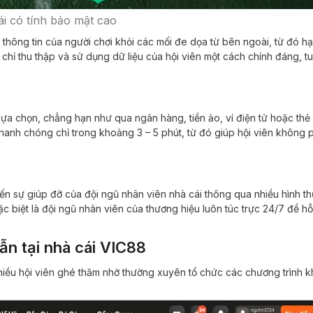
i có tính bảo mật cao
thông tin của người chơi khỏi các mối đe dọa từ bên ngoài, từ đó h
 chỉ thu thập và sử dụng dữ liệu của hội viên một cách chính đáng, tu
lựa chọn, chẳng hạn như qua ngân hàng, tiền ảo, ví điện tử hoặc thẻ
a nhanh chóng chỉ trong khoảng 3 – 5 phút, từ đó giúp hội viên không p
đến sự giúp đỡ của đội ngũ nhân viên nhà cái thông qua nhiều hình t
 biệt là đội ngũ nhân viên của thương hiệu luôn túc trực 24/7 để hỗ
n tại nhà cái VIC88
nhiều hội viên ghé thăm nhờ thường xuyên tổ chức các chương trình 