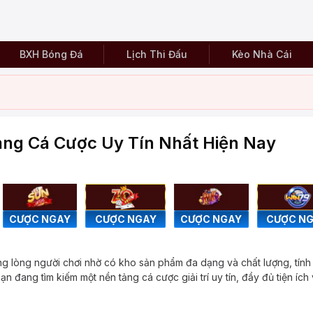
BXH Bóng Đá
Lịch Thi Đấu
Kèo Nhà Cái
VĐQG Argentina
ng Cá Cược Uy Tín Nhất Hiện Nay
00:45
9/8/2026
Atletico Tucuman
Sarmie
CƯỢC NGAY
CƯỢC NGAY
CƯỢC NGAY
CƯỢC NG
Dự đoán đội chiến thắng
Chủ
Hòa
K
trong lòng người chơi nhờ có kho sản phẩm đa dạng và chất lượng, tín
 đang tìm kiếm một nền tảng cá cược giải trí uy tín, đầy đủ tiện ích