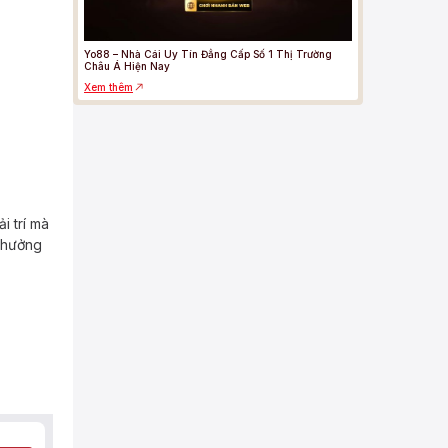
Yo88 – Nhà Cái Uy Tín Đẳng Cấp Số 1 Thị Trường
Châu Á Hiện Nay
Xem thêm
i trí mà
n hưởng