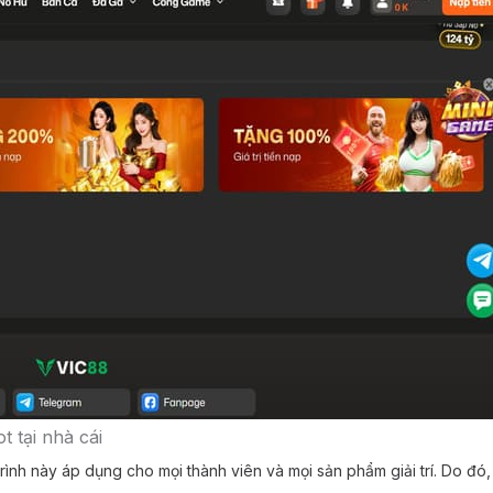
 tại nhà cái
rình này áp dụng cho mọi thành viên và mọi sản phẩm giải trí. Do đó