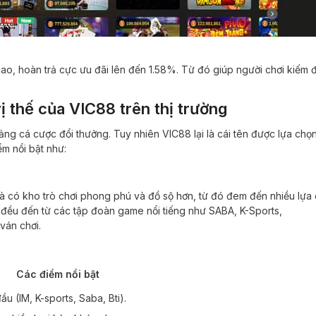
 cao, hoàn trả cực ưu đãi lên đến 1.58%. Từ đó giúp người chơi kiếm
 thế của VIC88 trên thị trường
n tảng cá cược đổi thưởng. Tuy nhiên VIC88 lại là cái tên được lựa chọ
ểm nổi bật như:
 là có kho trò chơi phong phú và đồ sộ hơn, từ đó đem đến nhiều lựa
 đều đến từ các tập đoàn game nổi tiếng như SABA, K-Sports,
ván chơi.
Các điểm nổi bật
u (IM, K-sports, Saba, Bti).