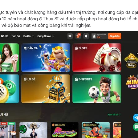
8
ực tuyến và chất lượng hàng đầu trên thị trường, nơi cung cấp đa dạ
hơn 10 năm hoạt động ở Thụy Sĩ và được cấp phép hoạt động bởi tổ c
n về độ bảo mật và công bằng khi trải nghiệm.