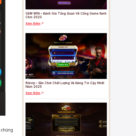
GEM WIN – Đánh Giá Tổng Quan Về Cổng Game Xanh
Chín 2025
Xem thêm
Rikvip – Sân Chơi Chất Lượng Và Đáng Tin Cậy Nhất
Năm 2025
Xem thêm
, chúng