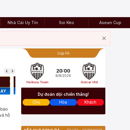
Nhà Cái Uy Tín
Soi Kèo
Asean Cup
Cúp FA
20:00
8/8/2026
nto Junin
Horbury Town
Golcar Utd
Malaysi
AY
CƯỢC NGAY
CƯỢC NGAY
CƯỢC NGAY
CƯỢC
!
Dự đoán đội chiến thắng!
Dự
hách
Chủ
Hòa
Khách
Chủ
h bảo
 và hỗ