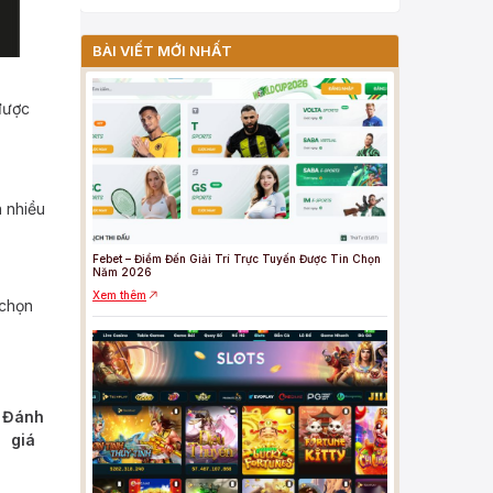
BÀI VIẾT MỚI NHẤT
 được
n nhiều
Febet – Điểm Đến Giải Trí Trực Tuyến Được Tin Chọn
Năm 2026
Xem thêm
 chọn
Đánh
giá