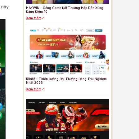
u này
HAYWIN – Cổng Game Đổi Thưởng Hấp Dẫn Xứng
Đáng Điểm 10
Xem thêm
Rik88 – Thiên Đường Đổi Thưởng Đáng Trải Nghiệm
Nhất 2026
Xem thêm