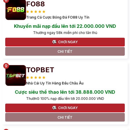
FO88
Trang Cá Cược Bóng Đá FO88 Uy Tín
Khuyến mãi nạp đầu lên tới 22.000.000 VND
Thưởng ngay 58k miễn phí cho tân thủ
CHƠI NGAY
CHI TIẾT
TOPBET
Nhà Cái Uy Tín Hàng Đầu Châu Âu
Cược siêu thể thao lên tới 38.888.000 VND
ThưởnG 100% nạp đầu lên tới 20.000.000 VND
CHƠI NGAY
CHI TIẾT