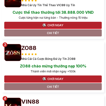
Nhà Cái Uy Tín Thể Thao VIC88 Uy Tín
Cược thể thao thưởng tới 38.888.000 VND
Cược từng trận vui từng bàn - Thưởng nóng 15 triệu
CHƠI NGAY
CHI TIẾT
ZO88
Nhà Cái Cá Cược Bóng Đá Uy Tín ZO88
ZO88 chào mừng thưởng nạp 100%
Thành viên mới nhận ngay +100k
CHƠI NGAY
CHI TIẾT
VIN88