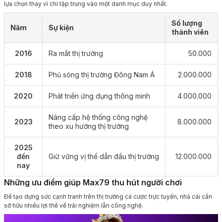
lựa chọn thay vì chỉ tập trung vào một danh mục duy nhất.
Số lượng
Năm
Sự kiện
thành viên
2016
Ra mắt thị trường
50.000
2018
Phủ sóng thị trường Đông Nam Á
2.000.000
2020
Phát triển ứng dụng thông minh
4.000.000
Nâng cấp hệ thống công nghệ
2023
8.000.000
theo xu hướng thị trường
2025
đến
Giữ vững vị thế dẫn đầu thị trường
12.000.000
nay
Những ưu điểm giúp Max79 thu hút người chơi
Để tạo dựng sức cạnh tranh trên thị trường cá cược trực tuyến, nhà cái cần
sở hữu nhiều lợi thế về trải nghiệm lẫn công nghệ.