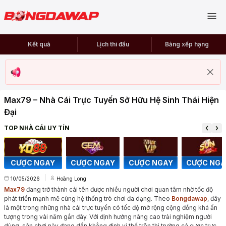
Kết quả
Lịch thi đấu
Bảng xếp hạng
Max79 – Nhà Cái Trực Tuyến Sở Hữu Hệ Sinh Thái Hiện
Đại
TOP NHÀ CÁI UY TÍN
CƯỢC NGAY
CƯỢC NGAY
CƯỢC NGAY
CƯỢC NGA
10/05/2026
Hoàng Long
Max79
đang trở thành cái tên được nhiều người chơi quan tâm nhờ tốc độ
phát triển mạnh mẽ cùng hệ thống trò chơi đa dạng. Theo
Bongdawap
, đây
là một trong những nhà cái trực tuyến có tốc độ mở rộng cộng đồng khá ấn
tượng trong vài năm gần đây. Với định hướng nâng cao trải nghiệm người
dùng, sân chơi này đang dần khẳng định vị thế trên thị trường cá cược trực