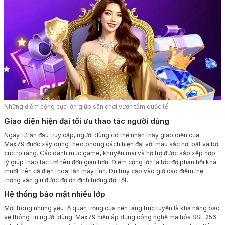
Những điểm cộng cực lớn giúp sân chơi vươn tầm quốc tế
Giao diện hiện đại tối ưu thao tác người dùng
Ngay từ lần đầu truy cập, người dùng có thể nhận thấy giao diện của
Max79 được xây dựng theo phong cách hiện đại với màu sắc nổi bật và bố
cục rõ ràng. Các danh mục game, khuyến mãi và hỗ trợ được sắp xếp hợp
lý giúp thao tác trở nên đơn giản hơn. Điểm cộng lớn là tốc độ phản hồi khá
mượt trên cả điện thoại lẫn máy tính. Dù truy cập vào giờ cao điểm, hệ
thống vẫn giữ được độ ổn định tương đối tốt.
Hệ thống bảo mật nhiều lớp
Một trong những yếu tố quan trọng của nền tảng trực tuyến là khả năng bảo
vệ thông tin người dùng. Max79 hiện áp dụng công nghệ mã hóa SSL 256-