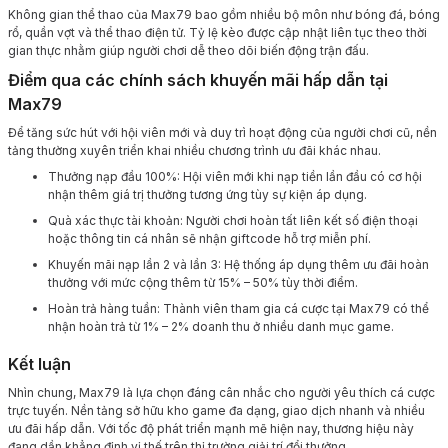
Không gian thể thao của Max79 bao gồm nhiều bộ môn như bóng đá, bóng
rổ, quần vợt và thể thao điện tử. Tỷ lệ kèo được cập nhật liên tục theo thời
gian thực nhằm giúp người chơi dễ theo dõi biến động trận đấu.
Điểm qua các chính sách khuyến mãi hấp dẫn tại
Max79
Để tăng sức hút với hội viên mới và duy trì hoạt động của người chơi cũ, nền
tảng thường xuyên triển khai nhiều chương trình ưu đãi khác nhau.
Thưởng nạp đầu 100%: Hội viên mới khi nạp tiền lần đầu có cơ hội
nhận thêm giá trị thưởng tương ứng tùy sự kiện áp dụng.
Quà xác thực tài khoản: Người chơi hoàn tất liên kết số điện thoại
hoặc thông tin cá nhân sẽ nhận giftcode hỗ trợ miễn phí.
Khuyến mãi nạp lần 2 và lần 3: Hệ thống áp dụng thêm ưu đãi hoàn
thưởng với mức cộng thêm từ 15% – 50% tùy thời điểm.
Hoàn trả hàng tuần: Thành viên tham gia cá cược tại Max79 có thể
nhận hoàn trả từ 1% – 2% doanh thu ở nhiều danh mục game.
Kết luận
Nhìn chung, Max79 là lựa chọn đáng cân nhắc cho người yêu thích cá cược
trực tuyến. Nền tảng sở hữu kho game đa dạng, giao dịch nhanh và nhiều
ưu đãi hấp dẫn. Với tốc độ phát triển mạnh mẽ hiện nay, thương hiệu này
đang dần khẳng định vị thế trên thị trường giải trí đổi thưởng.