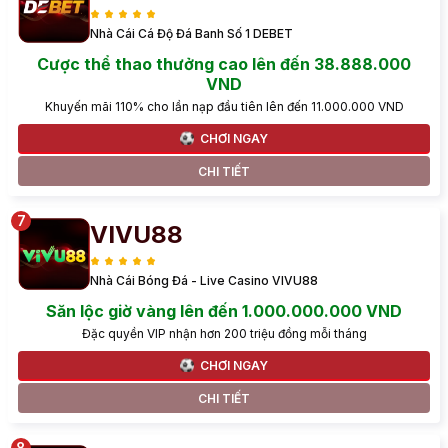
Nhà Cái Cá Độ Đá Banh Số 1 DEBET
Cược thể thao thưởng cao lên đến 38.888.000
VND
Khuyến mãi 110% cho lần nạp đầu tiên lên đến 11.000.000 VND
CHƠI NGAY
CHI TIẾT
VIVU88
Nhà Cái Bóng Đá - Live Casino VIVU88
Săn lộc giờ vàng lên đến 1.000.000.000 VND
Đặc quyền VIP nhận hơn 200 triệu đồng mỗi tháng
CHƠI NGAY
CHI TIẾT