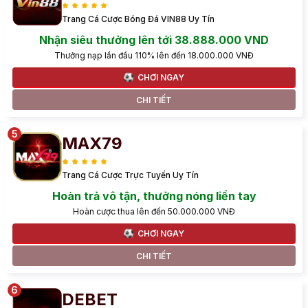
Trang Cá Cược Bóng Đá VIN88 Uy Tín
Nhận siêu thưởng lên tới 38.888.000 VND
Thưởng nạp lần đầu 110% lên đến 18.000.000 VNĐ
CHƠI NGAY
CHI TIẾT
MAX79
Trang Cá Cược Trực Tuyến Uy Tín
Hoàn trả vô tận, thưởng nóng liền tay
Hoàn cược thua lên đến 50.000.000 VNĐ
CHƠI NGAY
CHI TIẾT
DEBET