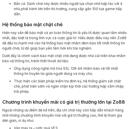
Bắn cá: Sảnh chơi này được nhiều người lựa chọn nhờ hợp tác với 4
nhà phát hành lớn trên thị trường, cung cấp gần 100 tựa game hấp
dẫn.
Hệ thống bảo mật chặt chẽ
Hiện nay vấn đề bảo mật và an toàn thông tin là yếu tố được quan tâm nhiều
nhất, đặc biệt là trong lĩnh vực cá cược giải trí. Hiểu được điều này nên Zo88
đã đầu tư mạnh mẽ vào hệ thống bảo mật nhằm đảm bảo tốt nhất thông tin
người chơi, từ đó giúp bạn yên tâm hơn khi trải nghiệm.
Dưới đây là chính sách bảo mật chặt chẽ đang được nhà cái triển khai nhằm
bảo vệ thông tin, tránh thất thoát dữ liệu:
Ứng dụng công nghệ mã hóa SSL 128-bit nhằm bảo vệ tốt nhất
thông tin truyền tải giữa người dùng và máy chủ.
Thực hiện các biện pháp kiểm tra định kỳ, hệ thống giám sát chặt
chẽ, phát hiện sớm và ngăn chặn kịp thời các trường hợp xâm nhập
trái phép.
Chương trình khuyến mãi có giá trị thưởng lớn tại Zo88
Ngoài những ưu điểm đã kể trên, địa chỉ chơi này còn hấp dẫn khách hàng
nhờ những chương trình khuyến mãi với giá trị thưởng cao, thể lệ tham gia
đơn giản, ví dụ như:
Vận may ra – rước quà VF3.