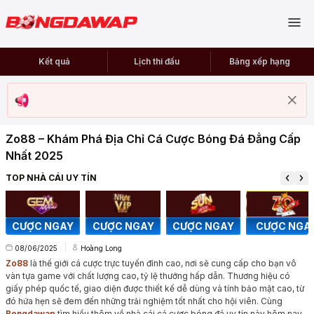
Kết quả
Lịch thi đấu
Bảng xếp hạng
Zo88 – Khám Phá Địa Chỉ Cá Cược Bóng Đá Đẳng Cấp
Nhất 2025
TOP NHÀ CÁI UY TÍN
CƯỢC NGAY
CƯỢC NGAY
CƯỢC NGAY
CƯỢC NGA
08/06/2025
Hoàng Long
Zo88
là thế giới cá cược trực tuyến đỉnh cao, nơi sẽ cung cấp cho bạn vô
vàn tựa game với chất lượng cao, tỷ lệ thưởng hấp dẫn. Thương hiệu có
giấy phép quốc tế, giao diện được thiết kế dễ dùng và tính bảo mật cao, từ
đó hứa hẹn sẽ đem đến những trải nghiệm tốt nhất cho hội viên. Cùng
Bongdawap
tìm hiểu thêm về nhà cái cá cược bóng đá uy tín này hôm nay