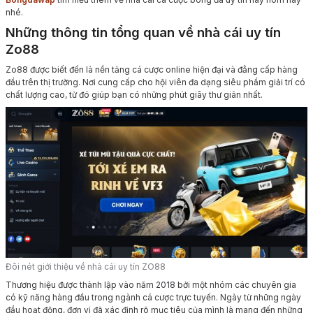
nhé.
Những thông tin tổng quan về nhà cái uy tín
Zo88
Zo88 được biết đến là nền tảng cá cược online hiện đại và đẳng cấp hàng
đầu trên thị trường. Nơi cung cấp cho hội viên đa dạng siêu phẩm giải trí có
chất lượng cao, từ đó giúp bạn có những phút giây thư giãn nhất.
Đôi nét giới thiệu về nhà cái uy tín ZO88
Thương hiệu được thành lập vào năm 2018 bởi một nhóm các chuyên gia
có kỹ năng hàng đầu trong ngành cá cược trực tuyến. Ngày từ những ngày
đầu hoạt động, đơn vị đã xác định rõ mục tiêu của mình là mang đến những