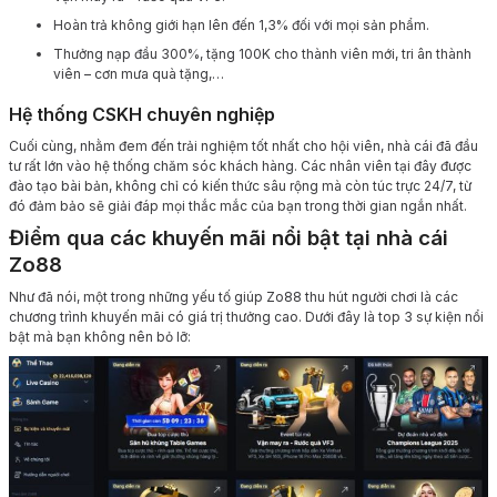
Hoàn trả không giới hạn lên đến 1,3% đối với mọi sản phẩm.
Thưởng nạp đầu 300%, tặng 100K cho thành viên mới, tri ân thành
viên – cơn mưa quà tặng,…
Hệ thống CSKH chuyên nghiệp
Cuối cùng, nhằm đem đến trải nghiệm tốt nhất cho hội viên, nhà cái đã đầu
tư rất lớn vào hệ thống chăm sóc khách hàng. Các nhân viên tại đây được
đào tạo bài bản, không chỉ có kiến thức sâu rộng mà còn túc trực 24/7, từ
đó đảm bảo sẽ giải đáp mọi thắc mắc của bạn trong thời gian ngắn nhất.
Điểm qua các khuyến mãi nổi bật tại nhà cái
Zo88
Như đã nói, một trong những yếu tố giúp Zo88 thu hút người chơi là các
chương trình khuyến mãi có giá trị thưởng cao. Dưới đây là top 3 sự kiện nổi
bật mà bạn không nên bỏ lỡ: