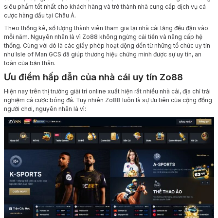
siêu phẩm tốt nhất cho khách hàng và trở thành nhà cung cấp dịch vụ cá
cược hàng đầu tại Châu Á.
Theo thống kê, số lượng thành viên tham gia tại nhà cái tăng đều đặn vào
mỗi năm. Nguyên nhân là vì Zo88 không ngừng cải tiến và nâng cấp hệ
thống. Cùng với đó là các giấy phép hoạt động đến từ những tổ chức uy tín
như Isle of Man GCS đã giúp thương hiệu chứng minh được sự uy tín, an
toàn của bản thân.
Ưu điểm hấp dẫn của nhà cái uy tín Zo88
Hiện nay trên thị trường giải trí online xuất hiện rất nhiều nhà cái, địa chỉ trải
nghiệm cá cược bóng đá. Tuy nhiên Zo88 luôn là sự ưu tiên của cộng đồng
người chơi, nguyên nhân là vì: