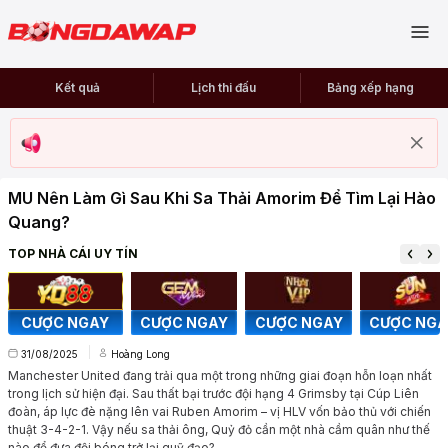
Kết quả
Lịch thi đấu
Bảng xếp hạng
MU Nên Làm Gì Sau Khi Sa Thải Amorim Để Tìm Lại Hào
Quang?
TOP NHÀ CÁI UY TÍN
CƯỢC NGAY
CƯỢC NGAY
CƯỢC NGAY
CƯỢC NGA
31/08/2025
Hoàng Long
Manchester United đang trải qua một trong những giai đoạn hỗn loạn nhất
trong lịch sử hiện đại. Sau thất bại trước đội hạng 4 Grimsby tại Cúp Liên
đoàn, áp lực đè nặng lên vai Ruben Amorim – vị HLV vốn bảo thủ với chiến
thuật 3-4-2-1. Vậy nếu sa thải ông, Quỷ đỏ cần một nhà cầm quân như thế
nào để đưa đội bóng trở lại quỹ đạo?