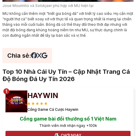
Jose Mourinho và Solskjaer phù hợp với MU hiện tại
MU không cần thêm một “triết gia bóng đá” với triết lý cao siêu. Họ cần một
“người thợ cả” biết xoay xở với thực tế và quan trọng nhất là mang lại chiến
thắng vào mỗi cuối tuần. Bóng đá có thể thay đổi theo thời đại nhưng với
một đội bóng đang khủng hoảng niềm tin như MU, sự thực dụng chính là
con đường ngắn nhất để lấy lại bản sắc và vị thế.
Chia sẻ:
Top 10 Nhà Cái Uy Tín – Cập Nhật Trang Cá
Độ Bóng Đá Uy Tín 2026
HAYWIN
Cổng Game Cá Cược Haywin
Cổng game bài đổi thưởng số 1 Việt Nam
Thành viên mới nhận ngay +100k
CHƠI NGAY