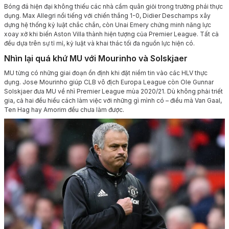
Bóng đá hiện đại không thiếu các nhà cầm quân giỏi trong trường phái thực
dụng. Max Allegri nổi tiếng với chiến thắng 1-0, Didier Deschamps xây
dựng hệ thống kỷ luật chắc chắn, còn Unai Emery chứng minh năng lực
xoay xở khi biến Aston Villa thành hiện tượng của Premier League. Tất cả
đều dựa trên sự tỉ mỉ, kỷ luật và khai thác tối đa nguồn lực hiện có.
Nhìn lại quá khứ MU với Mourinho và Solskjaer
MU từng có những giai đoạn ổn định khi đặt niềm tin vào các HLV thực
dụng. Jose Mourinho giúp CLB vô địch Europa League còn Ole Gunnar
Solskjaer đưa MU về nhì Premier League mùa 2020/21. Dù không phải triết
gia, cả hai đều hiểu cách làm việc với những gì mình có – điều mà Van Gaal,
Ten Hag hay Amorim đều chưa làm được.