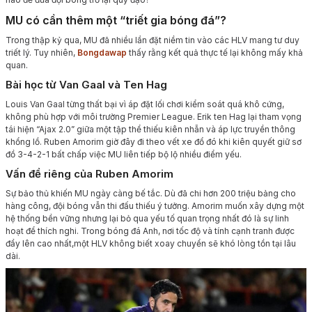
MU có cần thêm một “triết gia bóng đá”?
Trong thập kỷ qua, MU đã nhiều lần đặt niềm tin vào các HLV mang tư duy
triết lý. Tuy nhiên,
Bongdawap
thấy rằng kết quả thực tế lại không mấy khả
quan.
Bài học từ Van Gaal và Ten Hag
Louis Van Gaal từng thất bại vì áp đặt lối chơi kiểm soát quá khô cứng,
không phù hợp với môi trường Premier League. Erik ten Hag lại tham vọng
tái hiện “Ajax 2.0” giữa một tập thể thiếu kiên nhẫn và áp lực truyền thông
khổng lồ. Ruben Amorim giờ đây đi theo vết xe đổ đó khi kiên quyết giữ sơ
đồ 3-4-2-1 bất chấp việc MU liên tiếp bộ lộ nhiều điểm yếu.
Vấn đề riêng của Ruben Amorim
Sự bảo thủ khiến MU ngày càng bế tắc. Dù đã chi hơn 200 triệu bảng cho
hàng công, đội bóng vẫn thi đấu thiếu ý tưởng. Amorim muốn xây dựng một
hệ thống bền vững nhưng lại bỏ qua yếu tố quan trọng nhất đó là sự linh
hoạt để thích nghi. Trong bóng đá Anh, nơi tốc độ và tính cạnh tranh được
đẩy lên cao nhất,một HLV không biết xoay chuyển sẽ khó lòng tồn tại lâu
dài.