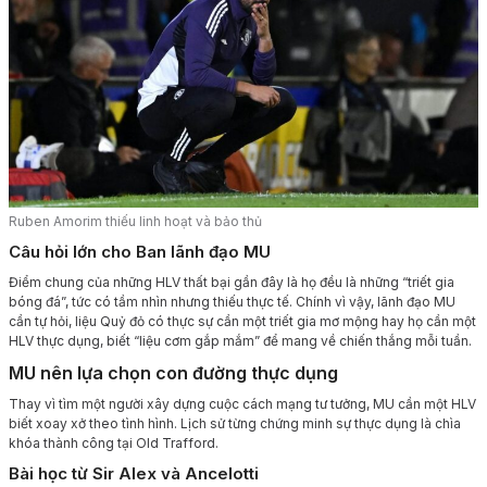
Ruben Amorim thiếu linh hoạt và bảo thủ
Câu hỏi lớn cho Ban lãnh đạo MU
Điểm chung của những HLV thất bại gần đây là họ đều là những “triết gia
bóng đá”, tức có tầm nhìn nhưng thiếu thực tế. Chính vì vậy, lãnh đạo MU
cần tự hỏi, liệu Quỷ đỏ có thực sự cần một triết gia mơ mộng hay họ cần một
HLV thực dụng, biết “liệu cơm gắp mắm” để mang về chiến thắng mỗi tuần.
MU nên lựa chọn con đường thực dụng
Thay vì tìm một người xây dựng cuộc cách mạng tư tưởng, MU cần một HLV
biết xoay xở theo tình hình. Lịch sử từng chứng minh sự thực dụng là chìa
khóa thành công tại Old Trafford.
Bài học từ Sir Alex và Ancelotti