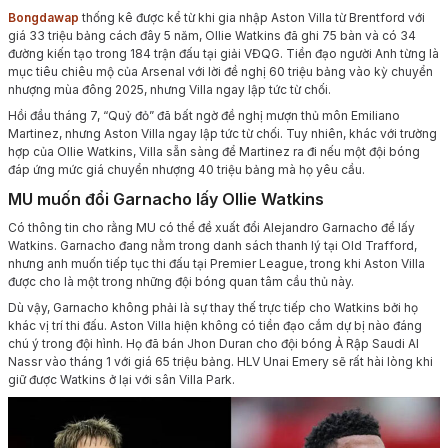
Bongdawap
thống kê được kể từ khi gia nhập Aston Villa từ Brentford với
giá 33 triệu bảng cách đây 5 năm, Ollie Watkins đã ghi 75 bàn và có 34
đường kiến tạo trong 184 trận đấu tại giải VĐQG. Tiền đạo người Anh từng là
mục tiêu chiêu mộ của Arsenal với lời đề nghị 60 triệu bảng vào kỳ chuyển
nhượng mùa đông 2025, nhưng Villa ngay lập tức từ chối.
Hồi đầu tháng 7, “Quỷ đỏ” đã bất ngờ đề nghị mượn thủ môn Emiliano
Martinez, nhưng Aston Villa ngay lập tức từ chối. Tuy nhiên, khác với trường
hợp của Ollie Watkins, Villa sẵn sàng để Martinez ra đi nếu một đội bóng
đáp ứng mức giá chuyển nhượng 40 triệu bảng mà họ yêu cầu.
MU muốn đổi Garnacho lấy Ollie Watkins
Có thông tin cho rằng MU có thể đề xuất đổi Alejandro Garnacho để lấy
Watkins. Garnacho đang nằm trong danh sách thanh lý tại Old Trafford,
nhưng anh muốn tiếp tục thi đấu tại Premier League, trong khi Aston Villa
được cho là một trong những đội bóng quan tâm cầu thủ này.
Dù vậy, Garnacho không phải là sự thay thế trực tiếp cho Watkins bởi họ
khác vị trí thi đấu. Aston Villa hiện không có tiền đạo cắm dự bị nào đáng
chú ý trong đội hình. Họ đã bán Jhon Duran cho đội bóng Ả Rập Saudi Al
Nassr vào tháng 1 với giá 65 triệu bảng. HLV Unai Emery sẽ rất hài lòng khi
giữ được Watkins ở lại với sân Villa Park.