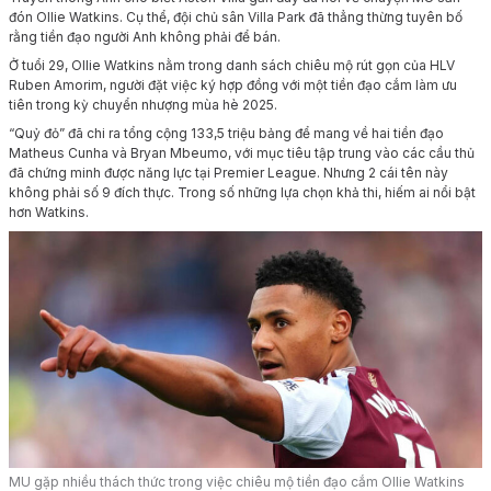
đón Ollie Watkins. Cụ thể, đội chủ sân Villa Park đã thẳng thừng tuyên bố
rằng tiền đạo người Anh không phải để bán.
Ở tuổi 29, Ollie Watkins nằm trong danh sách chiêu mộ rút gọn của HLV
Ruben Amorim, người đặt việc ký hợp đồng với một tiền đạo cắm làm ưu
tiên trong kỳ chuyển nhượng mùa hè 2025.
“Quỷ đỏ” đã chi ra tổng cộng 133,5 triệu bảng để mang về hai tiền đạo
Matheus Cunha và Bryan Mbeumo, với mục tiêu tập trung vào các cầu thủ
đã chứng minh được năng lực tại Premier League. Nhưng 2 cái tên này
không phải số 9 đích thực. Trong số những lựa chọn khả thi, hiếm ai nổi bật
hơn Watkins.
MU gặp nhiều thách thức trong việc chiêu mộ tiền đạo cắm Ollie Watkins