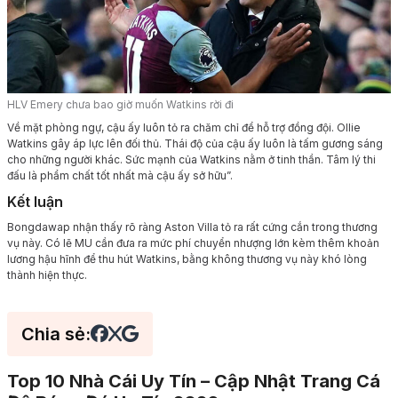
HLV Emery chưa bao giờ muốn Watkins rời đi
Về mặt phòng ngự, cậu ấy luôn tỏ ra chăm chỉ để hỗ trợ đồng đội. Ollie
Watkins gây áp lực lên đối thủ. Thái độ của cậu ấy luôn là tấm gương sáng
cho những người khác. Sức mạnh của Watkins nằm ở tinh thần. Tâm lý thi
đấu là phẩm chất tốt nhất mà cậu ấy sở hữu”.
Kết luận
Bongdawap nhận thấy rõ ràng Aston Villa tỏ ra rất cứng cắn trong thương
vụ này. Có lẽ MU cần đưa ra mức phí chuyển nhượng lớn kèm thêm khoản
lương hậu hĩnh để thu hút Watkins, bằng không thương vụ này khó lòng
thành hiện thực.
Chia sẻ:
Top 10 Nhà Cái Uy Tín – Cập Nhật Trang Cá