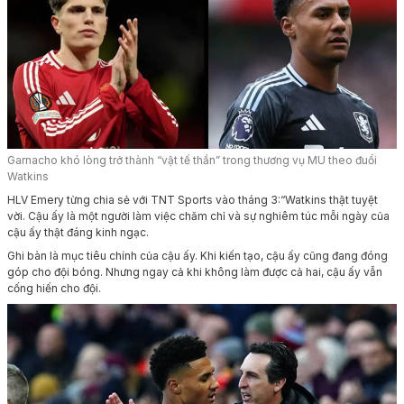
Garnacho khó lòng trở thành “vật tế thần” trong thương vụ MU theo đuổi
Watkins
HLV Emery từng chia sẻ với TNT Sports vào tháng 3:“Watkins thật tuyệt
vời. Cậu ấy là một người làm việc chăm chỉ và sự nghiêm túc mỗi ngày của
cậu ấy thật đáng kinh ngạc.
Ghi bàn là mục tiêu chính của cậu ấy. Khi kiến tạo, cậu ấy cũng đang đóng
góp cho đội bóng. Nhưng ngay cả khi không làm được cả hai, cậu ấy vẫn
cống hiến cho đội.