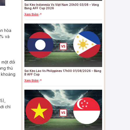
Soi Kèo Indonesia Vs Việt Nam 20h30 03/08 – Vòng
Bảng AFF Cup 2026
Xem thêm
ận hòa
9% và
 một đối
àng thủ
Soi Kèo Lào Vs Philippines 17h00 01/08/2026 – Bảng
có khoảng
B AFF Cup
Xem thêm
5),
ới chỉ