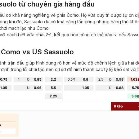
uolo từ chuyên gia hàng đầu
 đấu có khả năng nghiêng về phía Como. Họ vừa duy trì được sự ổn đ
 Trong khi đó, Sassuolo dù có khả năng tấn công nhưng hàng thủ khô
ối chơi mạch lạc như Como.
với cách biệt vừa phải 2-1, kết quả hòa cũng có thể xảy ra nếu Sass
ận Como vs US Sassuolo
cảnh trận đấu giúp hình dung rõ hơn về mức độ chênh lệch giữa hai độ
nh trong lối chơi tạo nên cơ sở để hình thành các tỷ lệ kèo sát với t