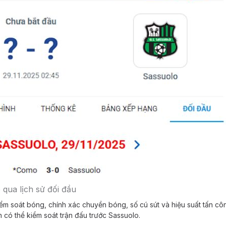
qua lịch sử đối đầu
ểm soát bóng, chính xác chuyền bóng, số cú sút và hiệu suất tấn cô
có thể kiểm soát trận đấu trước Sassuolo.