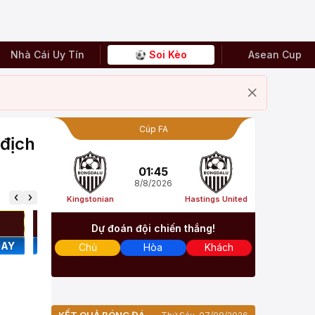
Nhà Cái Uy Tín
Soi Kèo
Asean Cup
Cúp FA
 địch
01:45
8/8/2026
g Ajax
Kingstonian
Hastings United
Singapo
terdam
!
Dự đoán đội chiến thắng!
Dự
AY
CƯỢC NGAY
CƯỢC NGAY
CƯỢC NGAY
CƯỢC
hách
Chủ
Hòa
Khách
Chủ