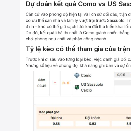
Dự đoán kết quả Como vs US Sass
Căn cứ vào phong độ hiện tại và lịch sử đối đầu, trận
có ưu thế sân nhà và tâm lý vượt trội trước Sassuolo.
định – khó có thể giữ sạch lưới khi đối thủ triển khai l
Do đó, kết quả khả thi nhất là Como giành chiến thắng 
chơi phòng ngự chặt và phản công nhanh.
Tỷ lệ kèo có thể tham gia của tr
Trước khi đi sâu vào từng loại kèo, việc đánh giá bối 
Những số liệu về phong độ, khả năng ghi bàn và sự ổn đị