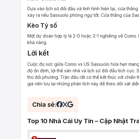
Dựa vào lịch sử đối đầu và tình hình hiện tại, cửa th
xảy ra nếu Sassuolo phòng ngự tốt. Cửa thắng của Sas
Kèo Tỷ số
Một dự đoán hợp lý là 2-0 hoặc 2-1 nghiêng về Como. 
khả năng.
Lời kết
Cuộc đọ sức giữa Como vs US Sassuolo hứa hẹn mang đ
độ ổn định, lợi thế sân nhà và lịch sử đối đầu tích cực
thủ đối phương. Trận đấu rất có thể kết thúc với chiế
giả nên lưu lại những phân tích này để theo dõi sát diễ
Chia sẻ:
Top 10 Nhà Cái Uy Tín – Cập Nhật T