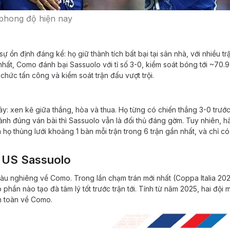
phong độ hiện nay
 ổn định đáng kể: họ giữ thành tích bất bại tại sân nhà, với nhiều tr
 nhất, Como đánh bại Sassuolo với tỉ số 3-0, kiểm soát bóng tới ~70.
 chức tấn công và kiểm soát trận đấu vượt trội.
: xen kẽ giữa thắng, hòa và thua. Họ từng có chiến thắng 3-0 trước
 hành đúng ván bài thì Sassuolo vẫn là đối thủ đáng gờm. Tuy nhiên, h
 họ thủng lưới khoảng 1 bàn mỗi trận trong 6 trận gần nhất, và chỉ 
s US Sassuolo
 nghiêng về Como. Trong lần chạm trán mới nhất (Coppa Italia 202
ần nào tạo đà tâm lý tốt trước trận tới. Tính từ năm 2025, hai đội m
n toàn về Como.