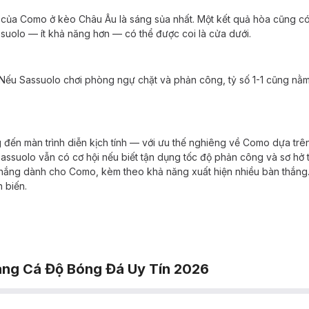
ắng của Como ở kèo Châu Âu là sáng sủa nhất. Một kết quả hòa cũng có
suolo — ít khả năng hơn — có thể được coi là cửa dưới.
Nếu Sassuolo chơi phòng ngự chặt và phản công, tỷ số 1-1 cũng nằm
ến màn trình diễn kịch tính — với ưu thế nghiêng về Como dựa tr
. Sassuolo vẫn có cơ hội nếu biết tận dụng tốc độ phản công và sơ hở
n thắng dành cho Como, kèm theo khả năng xuất hiện nhiều bàn thắng
n biến.
rang Cá Độ Bóng Đá Uy Tín 2026