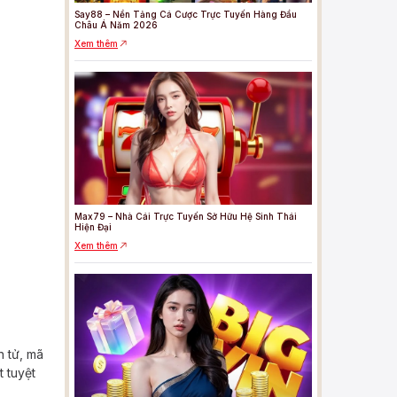
Say88 – Nền Tảng Cá Cược Trực Tuyến Hàng Đầu
Châu Á Năm 2026
Xem thêm
Max79 – Nhà Cái Trực Tuyến Sở Hữu Hệ Sinh Thái
Hiện Đại
Xem thêm
n tử, mã
 tuyệt