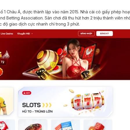
số 1 Châu Á, được thành lập vào năm 2015. Nhà cái có giấy phép hoạ
d Betting Association. Sân chơi đã thu hút hơn 2 triệu thành viên nh
ốc độ giao dịch cực nhanh chỉ trong 3 phút.