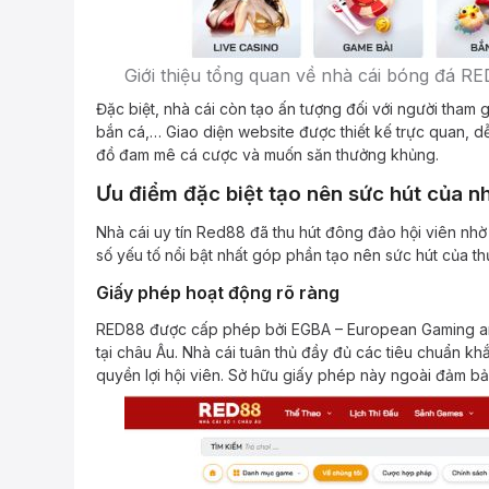
Giới thiệu tổng quan về nhà cái bóng đá R
Đặc biệt, nhà cái còn tạo ấn tượng đối với người tham g
bắn cá,… Giao diện website được thiết kế trực quan, dễ
đồ đam mê cá cược và muốn săn thưởng khủng.
Ưu điểm đặc biệt tạo nên sức hút của n
Nhà cái uy tín Red88 đã thu hút đông đảo hội viên nhờ
số yếu tố nổi bật nhất góp phần tạo nên sức hút của th
Giấy phép hoạt động rõ ràng
RED88 được cấp phép bởi EGBA – European Gaming and 
tại châu Âu. Nhà cái tuân thủ đầy đủ các tiêu chuẩn khắ
quyền lợi hội viên. Sở hữu giấy phép này ngoài đảm bả