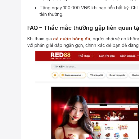
Tặng ngay 100.000 VNĐ khi nạp tiền bất kỳ: Chỉ
tiền thưởng.
FAQ – Thắc mắc thường gặp liên quan t
Khi tham gia
cá cược bóng đá
, người chơi sẽ có khôn
với phần giải đáp ngắn gọn, chính xác để bạn dễ dàng