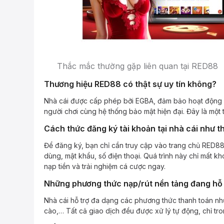
Thắc mắc thường gặp liên quan tại RED88
Thương hiệu RED88 có thật sự uy tín không?
Nhà cái được cấp phép bởi EGBA, đảm bảo hoạt động mi
người chơi cùng hệ thống bảo mật hiện đại. Đây là một
Cách thức đăng ký tài khoản tại nhà cái như t
Để đăng ký, bạn chỉ cần truy cập vào trang chủ RED88,
dùng, mật khẩu, số điện thoại. Quá trình này chỉ mất k
nạp tiền và trải nghiệm cá cược ngay.
Những phương thức nạp/rút nền tảng đang hỗ t
Nhà cái hỗ trợ đa dạng các phương thức thanh toán nh
cào,… Tất cả giao dịch đều được xử lý tự động, chỉ tro