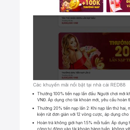
Các khuyến mãi nổi bật tại nhà cái RED88
Thưởng 100% tiền nạp lần đầu: Người chơi mới khi
VNĐ. Áp dụng cho tài khoản mới, yêu cầu hoàn t
Thưởng 20% tiền nạp lần 2: Khi nạp lần thứ hai,
kiện rút đơn giản với 12 vòng cược, áp dụng cho t
Hoàn trả không giới hạn 1.5% mỗi tuần: Áp dụng 
cộng tự động vào tài khoản hàng tuần, không y