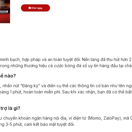
nh bạch, hợp pháp và an toàn tuyệt đối. Nền tảng đã thu hút hơn 2 
 trong những thương hiệu cá cược bóng đá số uy tín hàng đầu tại châ
hế nào?
 nhấn nút “Đăng ký” và điền cụ thể các thông tin cơ bản như tên ng
hoảng 1 phút, hoàn toàn miễn phí. Sau khi xác nhận, bạn đã có thể bắ
rợ là gì?
ư chuyển khoản ngân hàng nội địa, ví điện tử (Momo, ZaloPay), mã 
ng 3-5 phút, cam kết bảo mật tuyệt đối.