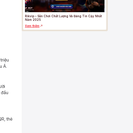
Rikvip – Sân Chơi Chất Lượng Và Đáng Tin Cậy Nhất
Năm 2025
Xem thêm
triệu
u Á.
ười
t đầu
QR, thẻ