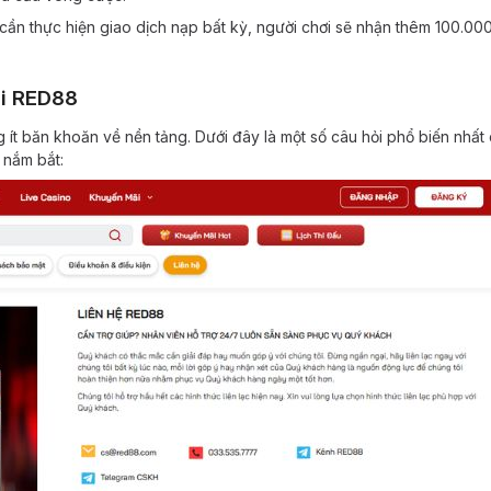
 cần thực hiện giao dịch nạp bất kỳ, người chơi sẽ nhận thêm 100.0
ại RED88
g ít băn khoăn về nền tảng. Dưới đây là một số câu hỏi phổ biến nhất
 nắm bắt: