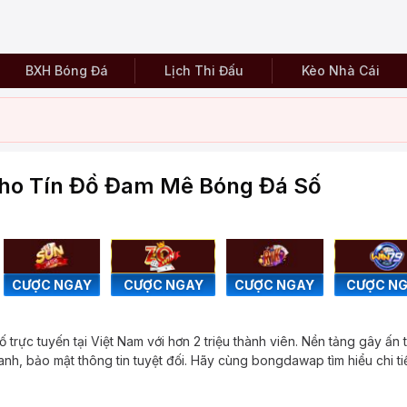
BXH Bóng Đá
Lịch Thi Đấu
Kèo Nhà Cái
VĐQG Argentina
Cho Tín Đồ Đam Mê Bóng Đá Số
00:45
9/8/2026
Atletico Tucuman
Sarmie
CƯỢC NGAY
CƯỢC NGAY
CƯỢC NGAY
CƯỢC NG
Dự đoán đội chiến thắng
Chủ
Hòa
K
 trực tuyến tại Việt Nam với hơn 2 triệu thành viên. Nền tảng gây ấn
nh, bảo mật thông tin tuyệt đối. Hãy cùng bongdawap tìm hiểu chi ti