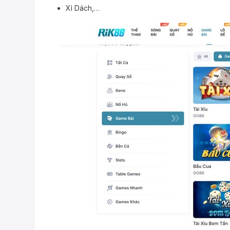
Xì Dách,…