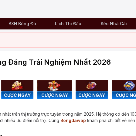
BXH Bóng Đá
Lịch Thi Đấu
Kèo Nhà Cái
Hạng 2 Hà Lan
ng Đáng Trải Nghiệm Nhất 2026
17:15
9/8/2026
Helmond Sport
De Gr
CƯỢC NGAY
CƯỢC NGAY
CƯỢC NGAY
CƯỢC NG
Dự đoán đội chiến thắng
Chủ
Hòa
K
 nhất trên thị trường trực tuyến trong năm 2025. Hệ thống có đến 10
i nhiều ưu điểm nổi trội. Cùng
Bongdawap
khám phá chi tiết về nền