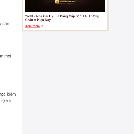
Yo88 – Nhà Cái Uy Tín Đẳng Cấp Số 1 Thị Trường
Châu Á Hiện Nay
u sản
Xem thêm
úc mọi
được kiểm
 lệ và