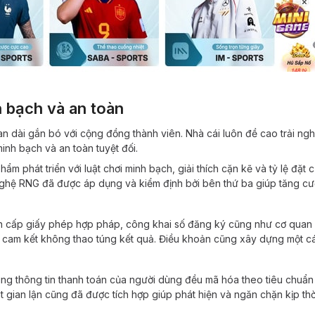
h bạch và an toàn
an dài gắn bó với cộng đồng thành viên. Nhà cái luôn đề cao trải ngh
nh bạch và an toàn tuyệt đối.
 phát triển với luật chơi minh bạch, giải thích cặn kẽ và tỷ lệ đặt 
g nghệ RNG đã được áp dụng và kiểm định bởi bên thứ ba giúp tăng cư
ận cấp giấy phép hợp pháp, công khai số đăng ký cũng như cơ quan 
à cam kết không thao túng kết quả. Điều khoản cũng xây dựng một c
cùng thông tin thanh toán của người dùng đều mã hóa theo tiêu chuẩn
t gian lận cũng đã được tích hợp giúp phát hiện và ngăn chặn kịp thờ