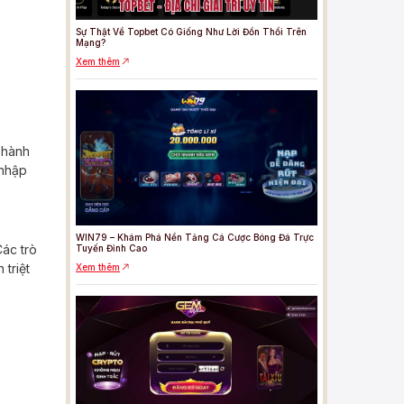
Sự Thật Về Topbet Có Giống Như Lời Đồn Thổi Trên
Mạng?
Xem thêm
 hành
 nhập
WIN79 – Khám Phá Nền Tảng Cá Cược Bóng Đá Trực
ác trò
Tuyến Đỉnh Cao
triệt
Xem thêm