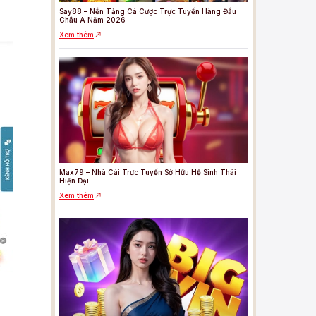
Say88 – Nền Tảng Cá Cược Trực Tuyến Hàng Đầu
Châu Á Năm 2026
Xem thêm
Max79 – Nhà Cái Trực Tuyến Sở Hữu Hệ Sinh Thái
Hiện Đại
Xem thêm