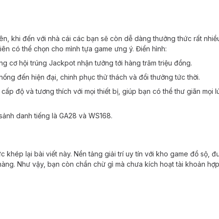
ên, khi đến với nhà cái các bạn sẽ còn dễ dàng thưởng thức rất nhiề
ên có thể chọn cho mình tựa game ưng ý. Điển hình:
g cơ hội trúng Jackpot nhận tưởng tới hàng trăm triệu đồng.
hống đến hiện đại, chinh phục thử thách và đổi thưởng tức thời.
ấp độ và tương thích với mọi thiết bị, giúp bạn có thể thư giãn mọi l
i sảnh danh tiếng là GA28 và WS168.
 khép lại bài viết này. Nền tảng giải trí uy tín với kho game đồ sộ, 
hàng. Như vậy, bạn còn chần chừ gì mà chưa kích hoạt tài khoản hợp