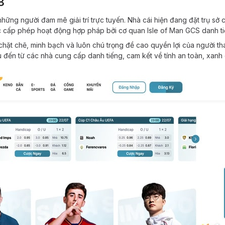
8
ng người đam mê giải trí trực tuyến. Nhà cái hiện đang đặt trụ sở c
ấp phép hoạt động hợp pháp bởi cơ quan Isle of Man GCS danh ti
hặt chẽ, minh bạch và luôn chú trọng đề cao quyền lợi của người th
đến từ các nhà cung cấp danh tiếng, cam kết về tính an toàn, xanh 