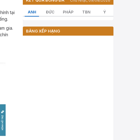
KẾT QUẢ BÓNG ĐÁ
Chủ Nhật, 09/08/2026
hính tại
ANH
ĐỨC
PHÁP
TBN
Ý
ếng.
am gia.
BẢNG XẾP HẠNG
chín