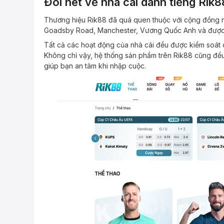
Đôi nét về nhà cái danh tiếng Rik8
Thương hiệu Rik88 đã quá quen thuộc với cộng đồng nhữ
Goadsby Road, Manchester, Vương Quốc Anh và được c
Tất cả các hoạt động của nhà cái đều được kiểm soát c
Không chỉ vậy, hệ thống sản phẩm trên Rik88 cũng đều 
giúp bạn an tâm khi nhập cuộc.