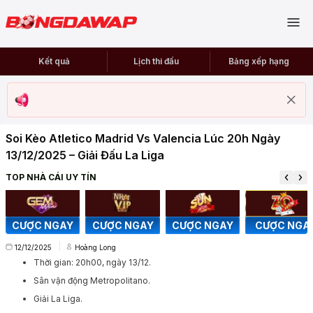
Kết quả
Lịch thi đấu
Bảng xếp hạng
Soi Kèo Atletico Madrid Vs Valencia Lúc 20h Ngày
13/12/2025 – Giải Đấu La Liga
TOP NHÀ CÁI UY TÍN
CƯỢC NGAY
CƯỢC NGAY
CƯỢC NGAY
CƯỢC NGA
12/12/2025
Hoàng Long
Thời gian: 20h00, ngày 13/12.
Sân vận động Metropolitano.
Giải La Liga.