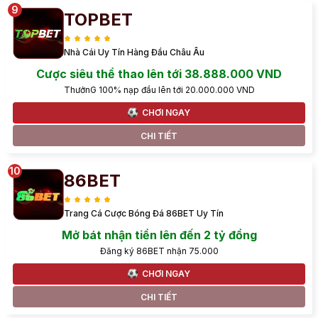
TOPBET
Nhà Cái Uy Tín Hàng Đầu Châu Âu
Cược siêu thể thao lên tới 38.888.000 VND
ThưởnG 100% nạp đầu lên tới 20.000.000 VND
CHƠI NGAY
CHI TIẾT
86BET
Trang Cá Cược Bóng Đá 86BET Uy Tín
Mở bát nhận tiền lên đến 2 tỷ đồng
Đăng ký 86BET nhận 75.000
CHƠI NGAY
CHI TIẾT