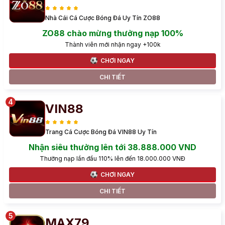
Nhà Cái Cá Cược Bóng Đá Uy Tín ZO88
ZO88 chào mừng thưởng nạp 100%
Thành viên mới nhận ngay +100k
CHƠI NGAY
CHI TIẾT
VIN88
Trang Cá Cược Bóng Đá VIN88 Uy Tín
Nhận siêu thưởng lên tới 38.888.000 VND
Thưởng nạp lần đầu 110% lên đến 18.000.000 VNĐ
CHƠI NGAY
CHI TIẾT
MAX79