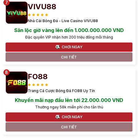
VIVU88
Nhà Cái Bóng Đá - Live Casino VIVU88
Săn lộc giờ vàng lên đến 1.000.000.000 VND
Đặc quyền VIP nhận hơn 200 triệu đồng mỗi tháng
CHƠI NGAY
CHI TIẾT
FO88
Trang Cá Cược Bóng Đá FO88 Uy Tín
Khuyến mãi nạp đầu lên tới 22.000.000 VND
Thưởng ngay 58k miễn phí cho tân thủ
CHƠI NGAY
CHI TIẾT