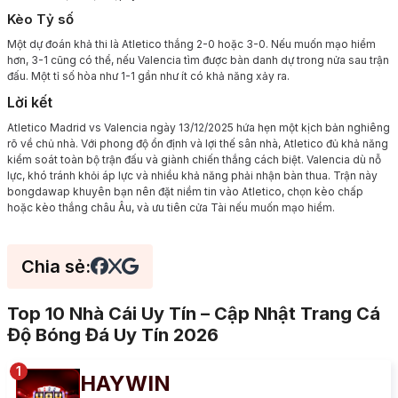
Kèo Tỷ số
Một dự đoán khả thi là Atletico thắng 2-0 hoặc 3-0. Nếu muốn mạo hiểm
hơn, 3-1 cũng có thể, nếu Valencia tìm được bàn danh dự trong nửa sau trận
đấu. Một tỉ số hòa như 1-1 gần như ít có khả năng xảy ra.
Lời kết
Atletico Madrid vs Valencia ngày 13/12/2025 hứa hẹn một kịch bản nghiêng
rõ về chủ nhà. Với phong độ ổn định và lợi thế sân nhà, Atletico đủ khả năng
kiểm soát toàn bộ trận đấu và giành chiến thắng cách biệt. Valencia dù nỗ
lực, khó tránh khỏi áp lực và nhiều khả năng phải nhận bàn thua. Trận này
bongdawap khuyên bạn nên đặt niềm tin vào Atletico, chọn kèo chấp
hoặc kèo thắng châu Âu, và ưu tiên cửa Tài nếu muốn mạo hiểm.
Chia sẻ:
Top 10 Nhà Cái Uy Tín – Cập Nhật Trang Cá
Độ Bóng Đá Uy Tín 2026
HAYWIN