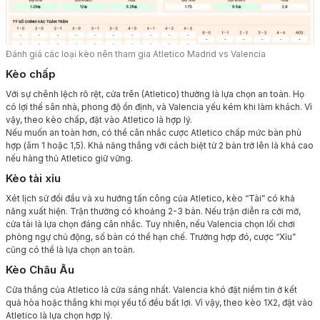
Đánh giá các loại kèo nên tham gia Atletico Madrid vs Valencia
Kèo chấp
Với sự chênh lệch rõ rệt, cửa trên (Atletico) thường là lựa chọn an toàn. Họ
có lợi thế sân nhà, phong độ ổn định, và Valencia yếu kém khi làm khách. Vì
vậy, theo kèo chấp, đặt vào Atletico là hợp lý.
Nếu muốn an toàn hơn, có thể cân nhắc cược Atletico chấp mức bàn phù
hợp (âm 1 hoặc 1,5). Khả năng thắng với cách biệt từ 2 bàn trở lên là khá cao
nếu hàng thủ Atletico giữ vững.
Kèo tài xỉu
Xét lịch sử đối đầu và xu hướng tấn công của Atletico, kèo “Tài” có khả
năng xuất hiện. Trận thường có khoảng 2-3 bàn. Nếu trận diễn ra cởi mở,
cửa tài là lựa chọn đáng cân nhắc. Tuy nhiên, nếu Valencia chọn lối chơi
phòng ngự chủ động, số bàn có thể hạn chế. Trường hợp đó, cược “Xỉu”
cũng có thể là lựa chọn an toàn.
Kèo Châu Âu
Cửa thắng của Atletico là cửa sáng nhất. Valencia khó đặt niềm tin ở kết
quả hòa hoặc thắng khi mọi yếu tố đều bất lợi. Vì vậy, theo kèo 1X2, đặt vào
Atletico là lựa chọn hợp lý.