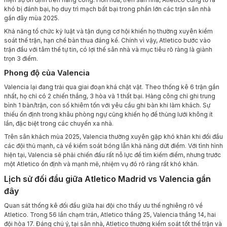
khó bị đánh bại, họ duy trì mạch bất bại trong phần lớn các trận sân nhà
gần đây mùa 2025.
Khả năng tổ chức kỷ luật và tận dụng cơ hội khiến họ thường xuyên kiểm
soát thế trận, hạn chế bàn thua đáng kể. Chính vì vậy, Atletico bước vào
trận đầu với tâm thế tự tin, có lợi thế sân nhà và mục tiêu rõ ràng là giành
trọn 3 điểm.
Phong độ của Valencia
Valencia lại đang trải qua giai đoạn khá chật vật. Theo thống kê 6 trận gần
nhất, họ chỉ có 2 chiến thắng, 3 hòa và 1 thất bại. Hàng công chỉ ghi trung
bình 1 bàn/trận, con số khiêm tốn với yêu cầu ghi bàn khi làm khách. Sự
thiếu ổn định trong khâu phòng ngự cũng khiến họ để thủng lưới không ít
lần, đặc biệt trong các chuyến xa nhà.
Trên sân khách mùa 2025, Valencia thường xuyên gặp khó khăn khi đối đầu
các đội thủ mạnh, cả về kiểm soát bóng lẫn khả năng dứt điểm. Với tình hình
hiện tại, Valencia sẽ phải chiến đấu rất nỗ lực để tìm kiếm điểm, nhưng trước
một Atletico ổn định và mạnh mẽ, nhiệm vụ đó rõ ràng rất khó khăn.
Lịch sử đối đầu giữa Atletico Madrid vs Valencia gần
đây
Quan sát thống kê đối đầu giữa hai đội cho thấy ưu thế nghiêng rõ về
Atletico. Trong 56 lần chạm trán, Atletico thắng 25, Valencia thắng 14, hai
đội hòa 17. Đáng chú ý, tại sân nhà, Atletico thường kiểm soát tốt thế trận và