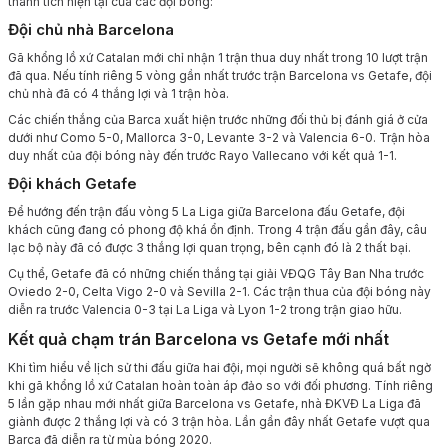
thành tích hiện tại của các đội bóng:
Đội chủ nhà Barcelona
Gã khổng lồ xứ Catalan mới chỉ nhận 1 trận thua duy nhất trong 10 lượt trận
đã qua. Nếu tính riêng 5 vòng gần nhất trước trận Barcelona vs Getafe, đội
chủ nhà đã có 4 thắng lợi và 1 trận hòa.
Các chiến thắng của Barca xuất hiện trước những đối thủ bị đánh giá ở cửa
dưới như Como 5-0, Mallorca 3-0, Levante 3-2 và Valencia 6-0. Trận hòa
duy nhất của đội bóng này đến trước Rayo Vallecano với kết quả 1-1.
Đội khách Getafe
Để hướng đến trận đấu vòng 5 La Liga giữa Barcelona đấu Getafe, đội
khách cũng đang có phong độ khá ổn định. Trong 4 trận đấu gần đây, câu
lạc bộ này đã có được 3 thắng lợi quan trọng, bên cạnh đó là 2 thất bại.
Cụ thể, Getafe đã có những chiến thắng tại giải VĐQG Tây Ban Nha trước
Oviedo 2-0, Celta Vigo 2-0 và Sevilla 2-1. Các trận thua của đội bóng này
diễn ra trước Valencia 0-3 tại La Liga và Lyon 1-2 trong trận giao hữu.
Kết quả chạm trán Barcelona vs Getafe mới nhất
Khi tìm hiểu về lịch sử thi đấu giữa hai đội, mọi người sẽ không quá bất ngờ
khi gã khổng lồ xứ Catalan hoàn toàn áp đảo so với đối phương. Tính riêng
5 lần gặp nhau mới nhất giữa Barcelona vs Getafe, nhà ĐKVĐ La Liga đã
giành được 2 thắng lợi và có 3 trận hòa. Lần gần đây nhất Getafe vượt qua
Barca đã diễn ra từ mùa bóng 2020.