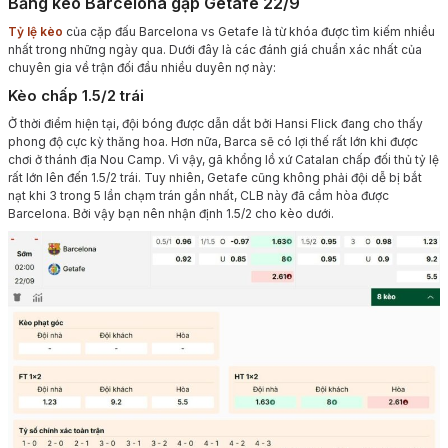
Bảng kèo Barcelona gặp Getafe 22/9
Tỷ lệ kèo
của cặp đấu Barcelona vs Getafe là từ khóa được tìm kiếm nhiều
nhất trong những ngày qua. Dưới đây là các đánh giá chuẩn xác nhất của
chuyên gia về trận đối đầu nhiều duyên nợ này:
Kèo chấp 1.5/2 trái
Ở thời điểm hiện tại, đội bóng được dẫn dắt bởi Hansi Flick đang cho thấy
phong độ cực kỳ thăng hoa. Hơn nữa, Barca sẽ có lợi thế rất lớn khi được
chơi ở thánh địa Nou Camp. Vì vậy, gã khổng lồ xứ Catalan chấp đối thủ tỷ lệ
rất lớn lên đến 1.5/2 trái. Tuy nhiên, Getafe cũng không phải đội dễ bị bắt
nạt khi 3 trong 5 lần chạm trán gần nhất, CLB này đã cầm hòa được
Barcelona. Bởi vậy bạn nên nhận định 1.5/2 cho kèo dưới.