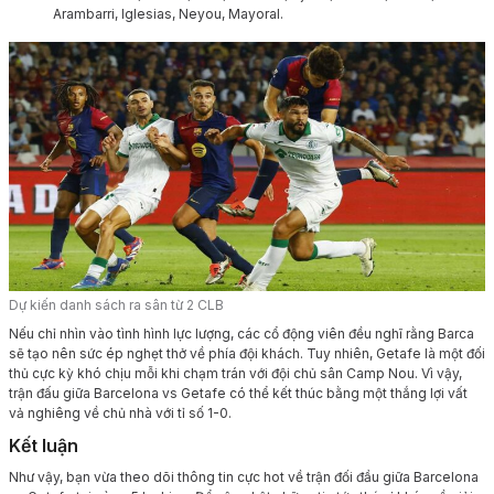
Arambarri, Iglesias, Neyou, Mayoral.
Dự kiến danh sách ra sân từ 2 CLB
Nếu chỉ nhìn vào tình hình lực lượng, các cổ động viên đều nghĩ rằng Barca
sẽ tạo nên sức ép nghẹt thở về phía đội khách. Tuy nhiên, Getafe là một đối
thủ cực kỳ khó chịu mỗi khi chạm trán với đội chủ sân Camp Nou. Vì vậy,
trận đấu giữa Barcelona vs Getafe có thể kết thúc bằng một thắng lợi vất
vả nghiêng về chủ nhà với tỉ số 1-0.
Kết luận
Như vậy, bạn vừa theo dõi thông tin cực hot về trận đối đầu giữa Barcelona