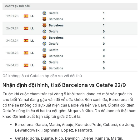
Gã khổng lồ xứ Catalan áp đảo so với đối thủ
Nhận định đội hình, tỉ số Barcelona vs Getafe 22/9
Trước khi cuộc chạm trán tại vòng 5 khởi tranh, đang có một số nguồn tin
cho biết Yamal đang gặp vấn đề về sức khỏe. Bên cạnh đó, Barcelona rất
có thể sẽ không có sự xuất hiện của Balde và tiền vệ Gavi. Ở phía đối diện,
Getafe cũng thiếu đi hai trụ cột gồm Abqar và Kiko. Do đó, bạn có thể tham
khảo đội hình xuất trận sắp tới giữa 2 CLB là:
Barcelona: Garcia, Martin, Araujo, Kounde, Pedri, Cubarsi, de Jong,
Lewandowski, Raphinha, Lopez, Rashford.
Getafe: Soria, Duarte, Rico, Davinchi, Djene, Kamara, Martin,