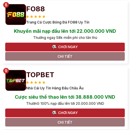
FO88
Trang Cá Cược Bóng Đá FO88 Uy Tín
Khuyến mãi nạp đầu lên tới 22.000.000 VND
Thưởng ngay 58k miễn phí cho tân thủ
CHƠI NGAY
CHI TIẾT
TOPBET
Nhà Cái Uy Tín Hàng Đầu Châu Âu
Cược siêu thể thao lên tới 38.888.000 VND
ThưởnG 100% nạp đầu lên tới 20.000.000 VND
CHƠI NGAY
CHI TIẾT