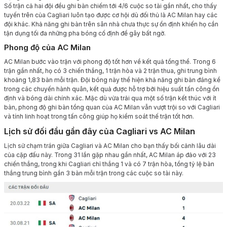
Số trận cả hai đội đều ghi bàn chiếm tới 4/6 cuộc so tài gần nhất, cho thấy
tuyến trên của Cagliari luôn tạo được cơ hội dù đối thủ là AC Milan hay các
đội khác. Khả năng ghi bàn trên sân nhà chưa thực sự ổn định khiến họ cần
tận dụng tối đa những pha bóng cố định để gây bất ngờ.
Phong độ của AC Milan
AC Milan bước vào trận với phong độ tốt hơn về kết quả tổng thể. Trong 6
trận gần nhất, họ có 3 chiến thắng, 1 trận hòa và 2 trận thua, ghi trung bình
khoảng 1,83 bàn mỗi trận. Đội bóng này thể hiện khả năng ghi bàn đáng kể
trong các chuyến hành quân, kết quả được hỗ trợ bởi hiệu suất tấn công ổn
định và bóng dài chính xác. Mặc dù vừa trải qua một số trận kết thúc với ít
bàn, phong độ ghi bàn tổng quan của AC Milan vẫn vượt trội so với Cagliari
và tính linh hoạt trong tấn công giúp họ kiểm soát thế trận tốt hơn.
Lịch sử đối đầu gần đây của Cagliari vs AC Milan
Lịch sử chạm trán giữa Cagliari và AC Milan cho bạn thấy bối cảnh lâu dài
của cặp đấu này. Trong 31 lần gặp nhau gần nhất, AC Milan áp đảo với 23
chiến thắng, trong khi Cagliari chỉ thắng 1 và có 7 trận hòa, tổng tỷ lệ bàn
thắng trung bình gần 3 bàn mỗi trận trong các cuộc so tài này.