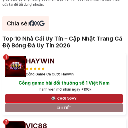
cửa tài để tối ưu lợi nhuận.
Chia sẻ:
Top 10 Nhà Cái Uy Tín – Cập Nhật Trang Cá
Độ Bóng Đá Uy Tín 2026
HAYWIN
Cổng Game Cá Cược Haywin
Cổng game bài đổi thưởng số 1 Việt Nam
Thành viên mới nhận ngay +100k
CHƠI NGAY
CHI TIẾT
VIC88