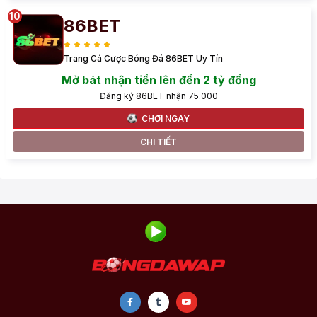
86BET
Trang Cá Cược Bóng Đá 86BET Uy Tín
Mở bát nhận tiền lên đến 2 tỷ đồng
Đăng ký 86BET nhận 75.000
CHƠI NGAY
CHI TIẾT