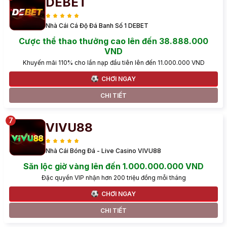
DEBET
Nhà Cái Cá Độ Đá Banh Số 1 DEBET
Cược thể thao thưởng cao lên đến 38.888.000
VND
Khuyến mãi 110% cho lần nạp đầu tiên lên đến 11.000.000 VND
CHƠI NGAY
CHI TIẾT
VIVU88
Nhà Cái Bóng Đá - Live Casino VIVU88
Săn lộc giờ vàng lên đến 1.000.000.000 VND
Đặc quyền VIP nhận hơn 200 triệu đồng mỗi tháng
CHƠI NGAY
CHI TIẾT