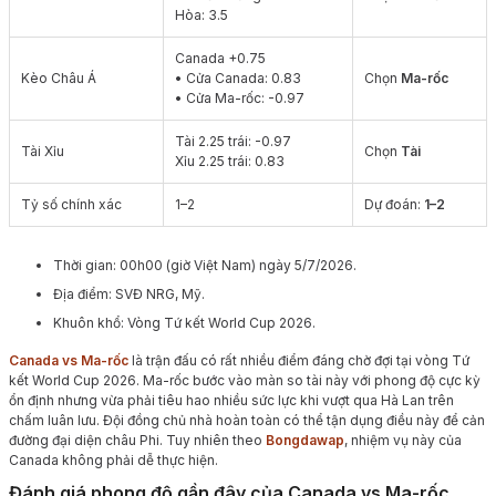
Hòa: 3.5
Canada +0.75
Kèo Châu Á
• Cửa Canada: 0.83
Chọn
Ma-rốc
• Cửa Ma-rốc: -0.97
Tài 2.25 trái: -0.97
Tài Xỉu
Chọn
Tài
Xỉu 2.25 trái: 0.83
Tỷ số chính xác
1–2
Dự đoán:
1–2
Thời gian: 00h00 (giờ Việt Nam) ngày 5/7/2026.
Địa điểm: SVĐ NRG, Mỹ.
Khuôn khổ: Vòng Tứ kết World Cup 2026.
Canada vs Ma-rốc
là trận đấu có rất nhiều điểm đáng chờ đợi tại vòng Tứ
kết World Cup 2026. Ma-rốc bước vào màn so tài này với phong độ cực kỳ
ổn định nhưng vừa phải tiêu hao nhiều sức lực khi vượt qua Hà Lan trên
chấm luân lưu. Đội đồng chủ nhà hoàn toàn có thể tận dụng điều này để cản
đường đại diện châu Phi. Tuy nhiên theo
Bongdawap
, nhiệm vụ này của
Canada không phải dễ thực hiện.
Đánh giá phong độ gần đây của Canada vs Ma-rốc