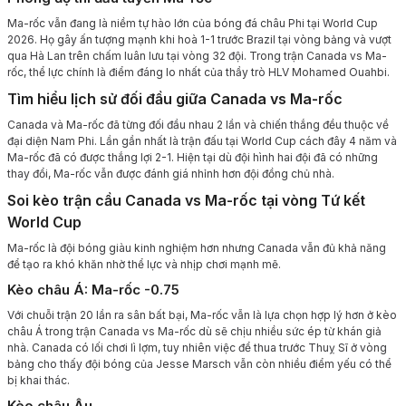
Ma-rốc vẫn đang là niềm tự hào lớn của bóng đá châu Phi tại World Cup
2026. Họ gây ấn tượng mạnh khi hoà 1-1 trước Brazil tại vòng bảng và vượt
qua Hà Lan trên chấm luân lưu tại vòng 32 đội. Trong trận Canada vs Ma-
rốc, thể lực chính là điểm đáng lo nhất của thầy trò HLV Mohamed Ouahbi.
Tìm hiểu lịch sử đối đầu giữa Canada vs Ma-rốc
Canada và Ma-rốc đã từng đối đầu nhau 2 lần và chiến thắng đều thuộc về
đại diện Nam Phi. Lần gần nhất là trận đấu tại World Cup cách đây 4 năm và
Ma-rốc đã có được thắng lợi 2-1. Hiện tại dù đội hình hai đội đã có những
thay đổi, Ma-rốc vẫn được đánh giá nhỉnh hơn đội đồng chủ nhà.
Soi kèo trận cầu Canada vs Ma-rốc tại vòng Tứ kết
World Cup
Ma-rốc là đội bóng giàu kinh nghiệm hơn nhưng Canada vẫn đủ khả năng
để tạo ra khó khăn nhờ thể lực và nhịp chơi mạnh mẽ.
Kèo châu Á: Ma-rốc -0.75
Với chuỗi trận 20 lần ra sân bất bại, Ma-rốc vẫn là lựa chọn hợp lý hơn ở kèo
châu Á trong trận Canada vs Ma-rốc dù sẽ chịu nhiều sức ép từ khán giả
nhà. Canada có lối chơi lì lợm, tuy nhiên việc để thua trước Thuỵ Sĩ ở vòng
bảng cho thấy đội bóng của Jesse Marsch vẫn còn nhiều điểm yếu có thể
bị khai thác.
Kèo châu Âu