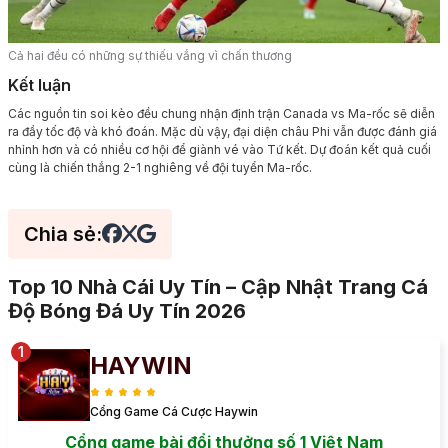
Cả hai đều có những sự thiếu vắng vì chấn thương
Kết luận
Các nguồn tin soi kèo đều chung nhận định trận Canada vs Ma-rốc sẽ diễn
ra đầy tốc độ và khó đoán. Mặc dù vậy, đại diện châu Phi vẫn được đánh giá
nhỉnh hơn và có nhiều cơ hội để giành vé vào Tứ kết. Dự đoán kết quả cuối
cùng là chiến thắng 2-1 nghiêng về đội tuyển Ma-rốc.
Chia sẻ:
Top 10 Nhà Cái Uy Tín – Cập Nhật Trang Cá
Độ Bóng Đá Uy Tín 2026
HAYWIN
Cổng Game Cá Cược Haywin
Cổng game bài đổi thưởng số 1 Việt Nam