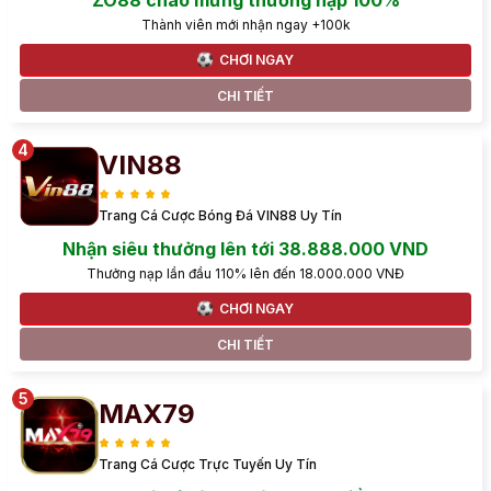
ZO88 chào mừng thưởng nạp 100%
Thành viên mới nhận ngay +100k
CHƠI NGAY
CHI TIẾT
VIN88
Trang Cá Cược Bóng Đá VIN88 Uy Tín
Nhận siêu thưởng lên tới 38.888.000 VND
Thưởng nạp lần đầu 110% lên đến 18.000.000 VNĐ
CHƠI NGAY
CHI TIẾT
MAX79
Trang Cá Cược Trực Tuyến Uy Tín