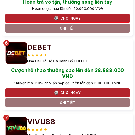
Hoàn trả vô tận, thưởng nóng liền tay
Hoàn cược thua lên đến 50.000.000 VNĐ
CHƠI NGAY
CHI TIẾT
DEBET
Nhà Cái Cá Độ Đá Banh Số 1 DEBET
Cược thể thao thưởng cao lên đến 38.888.000
VND
Khuyến mãi 110% cho lần nạp đầu tiên lên đến 11.000.000 VND
CHƠI NGAY
CHI TIẾT
VIVU88