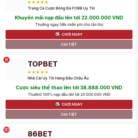
Trang Cá Cược Bóng Đá FO88 Uy Tín
Khuyến mãi nạp đầu lên tới 22.000.000 VND
Thưởng ngay 58k miễn phí cho tân thủ
CHƠI NGAY
CHI TIẾT
TOPBET
Nhà Cái Uy Tín Hàng Đầu Châu Âu
Cược siêu thể thao lên tới 38.888.000 VND
ThưởnG 100% nạp đầu lên tới 20.000.000 VND
CHƠI NGAY
CHI TIẾT
86BET