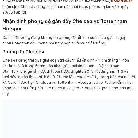
cùng thành tích đối đầu vượt trội trước đối thủ cùng thành phố,
Bongdawap
nhận định Chelsea đang nhỉnh hơn đôi chút trước giờ bóng lăn vào ngày
20/05 sắp tới.
Nhận định phong độ gần đây Chelsea vs Tottenham
Hotspur
Cả hai đội bóng đang không có phong độ tốt vào cuối mùa giải sẽ gặp
nhau trong trận cầu mang những ý nghĩa và mục tiêu riêng.
Phong độ Chelsea
Chelsea đang trải qua giai đoạn thi đấu thiếu ổn định khi chỉ thắng 1, hòa 1
và thua tới 3 trong 5 trận gần nhất trên mọi đấu trường. Đội chủ sân
Stamford Bridge lần lượt thất bại trước Brighton 0-3, Nottingham 1-3 và
mới đây là trận thua tối thiểu 0-1 trước Manchester City trong trận chung kết
FA Cup. Trước trận Chelsea vs Tottenham Hotspur, Joao Pedro vẫn là hy
vọng lớn nhất bên phía The Blues khi đã có 15 bàn tại Ngoại hạng Anh mùa
này.