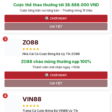
Cược thể thao thưởng tới 38.888.000 VND
Cược từng trận vui từng bàn - Thưởng nóng 15 triệu
CHƠI NGAY
CHI TIẾT
ZO88
Nhà Cái Cá Cược Bóng Đá Uy Tín ZO88
ZO88 chào mừng thưởng nạp 100%
Thành viên mới nhận ngay +100k
CHƠI NGAY
CHI TIẾT
VIN88
Trang Cá Cược Bóng Đá VIN88 Uy Tín