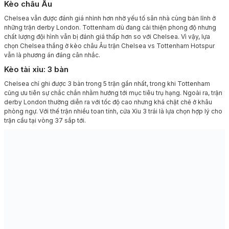
Kèo châu Âu
Chelsea vẫn được đánh giá nhỉnh hơn nhờ yếu tố sân nhà cùng bản lĩnh ở
những trận derby London. Tottenham dù đang cải thiện phong độ nhưng
chất lượng đội hình vẫn bị đánh giá thấp hơn so với Chelsea. Vì vậy, lựa
chọn Chelsea thắng ở kèo châu Âu trận Chelsea vs Tottenham Hotspur
vẫn là phương án đáng cân nhắc.
Kèo tài xỉu: 3 bàn
Chelsea chỉ ghi được 3 bàn trong 5 trận gần nhất, trong khi Tottenham
cũng ưu tiên sự chắc chắn nhằm hướng tới mục tiêu trụ hạng. Ngoài ra, trận
derby London thường diễn ra với tốc độ cao nhưng khá chặt chẽ ở khâu
phòng ngự. Với thế trận nhiều toan tính, cửa Xỉu 3 trái là lựa chọn hợp lý cho
trận cầu tại vòng 37 sắp tới.