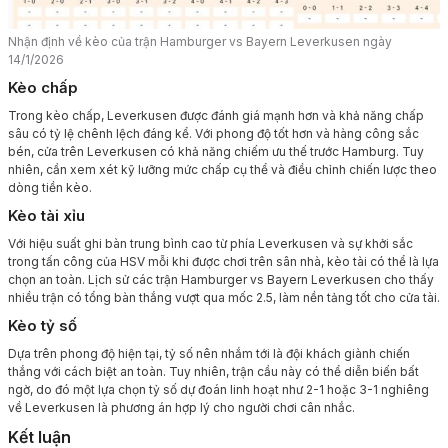
Nhận định về kèo của trận Hamburger vs Bayern Leverkusen ngày
14/1/2026
Kèo chấp
Trong kèo chấp, Leverkusen được đánh giá mạnh hơn và khả năng chấp
sâu có tỷ lệ chênh lệch đáng kể. Với phong độ tốt hơn và hàng công sắc
bén, cửa trên Leverkusen có khả năng chiếm ưu thế trước Hamburg. Tuy
nhiên, cần xem xét kỹ lưỡng mức chấp cụ thể và điều chỉnh chiến lược theo
dòng tiền kèo.
Kèo tài xỉu
Với hiệu suất ghi bàn trung bình cao từ phía Leverkusen và sự khởi sắc
trong tấn công của HSV mỗi khi được chơi trên sân nhà, kèo tài có thể là lựa
chọn an toàn. Lịch sử các trận Hamburger vs Bayern Leverkusen cho thấy
nhiều trận có tổng bàn thắng vượt qua mốc 2.5, làm nền tảng tốt cho cửa tài.
Kèo tỷ số
Dựa trên phong độ hiện tại, tỷ số nên nhắm tới là đội khách giành chiến
thắng với cách biệt an toàn. Tuy nhiên, trận cầu này có thể diễn biến bất
ngờ, do đó một lựa chọn tỷ số dự đoán linh hoạt như 2-1 hoặc 3-1 nghiêng
về Leverkusen là phương án hợp lý cho người chơi cân nhắc.
Kết luận