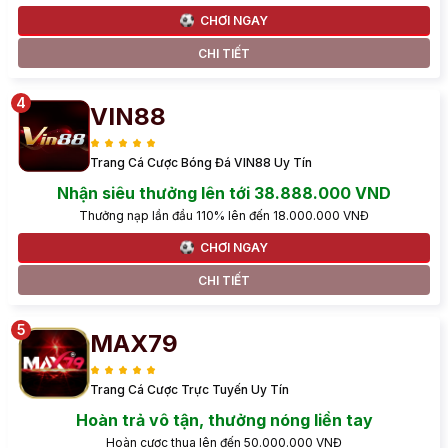
CHƠI NGAY
CHI TIẾT
VIN88
Trang Cá Cược Bóng Đá VIN88 Uy Tín
Nhận siêu thưởng lên tới 38.888.000 VND
Thưởng nạp lần đầu 110% lên đến 18.000.000 VNĐ
CHƠI NGAY
CHI TIẾT
MAX79
Trang Cá Cược Trực Tuyến Uy Tín
Hoàn trả vô tận, thưởng nóng liền tay
Hoàn cược thua lên đến 50.000.000 VNĐ