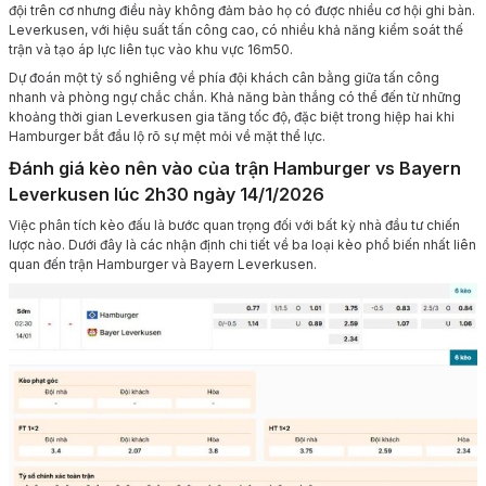
đội trên cơ nhưng điều này không đảm bảo họ có được nhiều cơ hội ghi bàn.
Leverkusen, với hiệu suất tấn công cao, có nhiều khả năng kiểm soát thế
trận và tạo áp lực liên tục vào khu vực 16m50.
Dự đoán một tỷ số nghiêng về phía đội khách cân bằng giữa tấn công
nhanh và phòng ngự chắc chắn. Khả năng bàn thắng có thể đến từ những
khoảng thời gian Leverkusen gia tăng tốc độ, đặc biệt trong hiệp hai khi
Hamburger bắt đầu lộ rõ sự mệt mỏi về mặt thể lực.
Đánh giá kèo nên vào của trận Hamburger vs Bayern
Leverkusen lúc 2h30 ngày 14/1/2026
Việc phân tích kèo đấu là bước quan trọng đối với bất kỳ nhà đầu tư chiến
lược nào. Dưới đây là các nhận định chi tiết về ba loại kèo phổ biến nhất liên
quan đến trận Hamburger và Bayern Leverkusen.