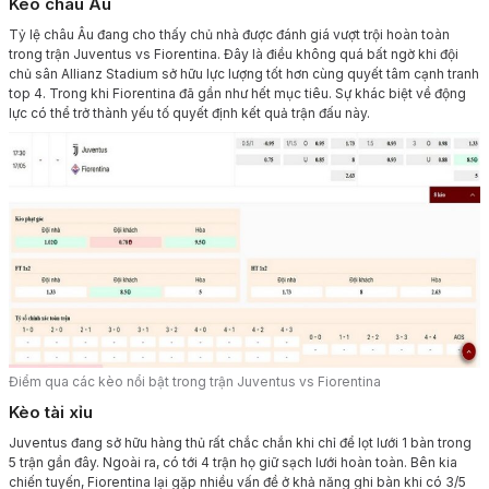
Kèo châu Âu
Tỷ lệ châu Âu đang cho thấy chủ nhà được đánh giá vượt trội hoàn toàn
trong trận Juventus vs Fiorentina. Đây là điều không quá bất ngờ khi đội
chủ sân Allianz Stadium sở hữu lực lượng tốt hơn cùng quyết tâm cạnh tranh
top 4. Trong khi Fiorentina đã gần như hết mục tiêu. Sự khác biệt về động
lực có thể trở thành yếu tố quyết định kết quả trận đấu này.
Điểm qua các kèo nổi bật trong trận Juventus vs Fiorentina
Kèo tài xỉu
Juventus đang sở hữu hàng thủ rất chắc chắn khi chỉ để lọt lưới 1 bàn trong
5 trận gần đây. Ngoài ra, có tới 4 trận họ giữ sạch lưới hoàn toàn. Bên kia
chiến tuyến, Fiorentina lại gặp nhiều vấn đề ở khả năng ghi bàn khi có 3/5