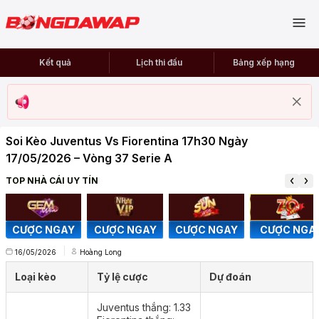
Kết quả
Lịch thi đấu
Bảng xếp hạng
Soi Kèo Juventus Vs Fiorentina 17h30 Ngày
17/05/2026 – Vòng 37 Serie A
TOP NHÀ CÁI UY TÍN
CƯỢC NGAY
CƯỢC NGAY
CƯỢC NGAY
CƯỢC NGA
16/05/2026
Hoàng Long
Loại kèo
Tỷ lệ cược
Dự đoán
Juventus thắng: 1.33