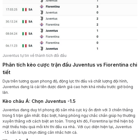
Juventus tự tin về thành tích đối đầu
Phân tích kèo cược trận đấu Juventus vs Fiorentina chi
tiết
Dựa trên tương quan phong độ, động lực thi đấu và chất lượng đội hình,
Juventus đang là cái tên được đánh giá cao hơn khá nhiều trước giờ bóng
lăn.
Kèo châu Á: Chọn Juventus -1.5
Juventus đang duy trì phong độ sân nhà cực kỳ ổn định với 3 chiến thắng
trong 5 trận gần nhất. Đặc biệt, hàng phòng ngự chắc chắn giúp họ thường
xuyên thắng với cách biệt an toàn. Trong khi đó, Fiorentina lại thể hiện bộ
mặt thiếu hiệu quả mỗi khi thi đấu xa nhà.. Với cục diện hiện tại, Juventus
-1.5 vẫn là lựa chọn đáng cân nhắc hơn cả.