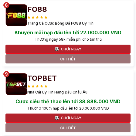
FO88
Trang Cá Cược Bóng Đá FO88 Uy Tín
Khuyến mãi nạp đầu lên tới 22.000.000 VND
Thưởng ngay 58k miễn phí cho tân thủ
CHƠI NGAY
CHI TIẾT
TOPBET
Nhà Cái Uy Tín Hàng Đầu Châu Âu
Cược siêu thể thao lên tới 38.888.000 VND
ThưởnG 100% nạp đầu lên tới 20.000.000 VND
CHƠI NGAY
CHI TIẾT