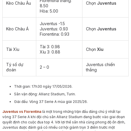
Fiorentina thắng:
Kèo Châu Âu
Chọn
Juventus
8.50
Hòa: 5.00
Juventus -1.5
Kèo Châu Á
Juventus: 0.93
Chọn
Juventus
Fiorentina: 0.93
Tài 3: 0.98
Tài Xỉu
Chọn
Xỉu
Xỉu 3: 0.88
Tỷ số dự
Juventus chiến
2 – 0
đoán
thắng
Thời gian: 17h30 ngày 17/05/2026.
Sân vận động: Allianz Stadium, Turin.
Giải đấu: Vòng 37 Serie A mùa giải 2025/26.
Juventus vs Fiorentina
là một trong những trận đấu đáng chú ý nhất tại
vòng 37 Serie A khi đội chủ sân Allianz Stadium đang bước vào giai đoạn
quyết định cho cuộc đua top 4. Với lợi thế sân nhà cùng phong độ ổn định,
Juventus được đánh giá có nhiều cơ hội giành trọn 3 điểm trước một