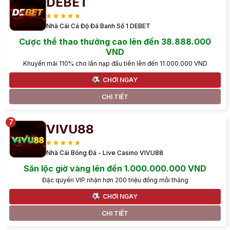
DEBET
Nhà Cái Cá Độ Đá Banh Số 1 DEBET
Cược thể thao thưởng cao lên đến 38.888.000
VND
Khuyến mãi 110% cho lần nạp đầu tiên lên đến 11.000.000 VND
CHƠI NGAY
CHI TIẾT
VIVU88
Nhà Cái Bóng Đá - Live Casino VIVU88
Săn lộc giờ vàng lên đến 1.000.000.000 VND
Đặc quyền VIP nhận hơn 200 triệu đồng mỗi tháng
CHƠI NGAY
CHI TIẾT