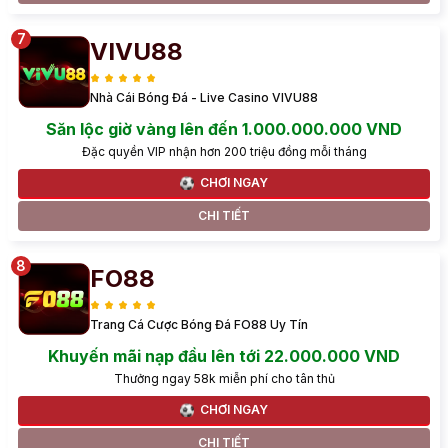
VIVU88
Nhà Cái Bóng Đá - Live Casino VIVU88
Săn lộc giờ vàng lên đến 1.000.000.000 VND
Đặc quyền VIP nhận hơn 200 triệu đồng mỗi tháng
CHƠI NGAY
CHI TIẾT
FO88
Trang Cá Cược Bóng Đá FO88 Uy Tín
Khuyến mãi nạp đầu lên tới 22.000.000 VND
Thưởng ngay 58k miễn phí cho tân thủ
CHƠI NGAY
CHI TIẾT