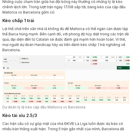
Những cuộc chạm trán giữa hai đội bóng này thường có những tỷ lệ kèo
chênh lệch lớn. Trong lượt trận ngày 17/08 sắp tới, bảng kèo của cặp đấu
Mallorca vs Barcelona gồm có:
Kèo chấp 1 trái
Lợi thế chơi trên sân nhà là không đủ để Mallorca có thể ngăn cản được tập
thể Barca hùng mạnh. Bên cạnh đó, với phong độ hủy diệt trong các trận đã
qua, đại diện đến từ Catalan sẽ được đánh giá mạnh hơn hoàn toàn. Vì thế,
mọi người dự đoán Handicap hãy ưu tiên đánh kèo chấp 1 trái nghiêng về
Barcelona.
Dự đoán tỷ lệ kèo cặp đấu Mallorca vs Barcelona
Kèo tài xỉu 2.5/3
Các trận cầu có sự góp mặt của nhà ĐKVĐ La Liga luôn được dự báo có
nhiều bàn thắng xuất hiện. Trong 5 trận gần nhất của mình, Barcelona đã