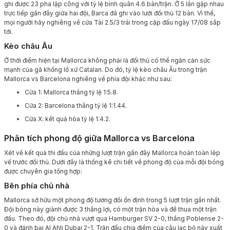
ghi được 23 pha lập công với tỷ lệ bình quân 4.6 bàn/trận. Ở 5 lần gặp nhau
trực tiếp gần đây giữa hai đội, Barca đã ghi vào lưới đối thủ 12 bàn. Vì thế,
mọi người hãy nghiêng về cửa Tài 2.5/3 trái trong cặp đấu ngày 17/08 sắp
tới.
Kèo châu Âu
Ở thời điểm hiện tại Mallorca không phải là đối thủ có thể ngăn cản sức
mạnh của gã khổng lồ xứ Catalan. Do đó, tỷ lệ kèo châu Âu trong trận
Mallorca vs Barcelona nghiêng về phía đội khác như sau:
Cửa 1: Mallorca thắng tỷ lệ 1:5.8.
Cửa 2: Barcelona thắng tỷ lệ 1:1.44.
Cửa X: kết quả hòa tỷ lệ 1:4.2.
Phân tích phong độ giữa Mallorca vs Barcelona
Xét về kết quả thi đấu của những lượt trận gần đây Mallorca hoàn toàn lép
vế trước đối thủ. Dưới đây là thống kê chi tiết về phong độ của mỗi đội bóng
được chuyên gia tổng hợp:
Bên phía chủ nhà
Mallorca sở hữu một phong độ tương đối ổn định trong 5 lượt trận gần nhất.
Đội bóng này giành được 3 thắng lợi, có một trận hòa và để thua một trận
đấu. Theo đó, đội chủ nhà vượt qua Hamburger SV 2-0, thắng Poblense 2-
0 và đánh bại Al Ahli Dubai 2-1. Trận đấu chia điểm của câu lạc bộ này xuất