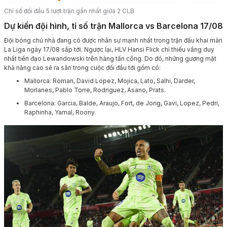
Chỉ số đối đầu 5 lượt trận gần nhất giữa 2 CLB
Dự kiến đội hình, tỉ số trận Mallorca vs Barcelona 17/08
Đội bóng chủ nhà đang có được nhân sự mạnh nhất trong trận đấu khai màn
La Liga ngày 17/08 sắp tới. Ngược lại, HLV Hansi Flick chỉ thiếu vắng duy
nhất tiền đạo Lewandowski trên hàng tấn công. Do đó, những gương mặt
khả năng cao sẽ ra sân trong cuộc đối đầu tới gồm có:
Mallorca: Roman, David Lopez, Mojica, Lato, Salhi, Darder,
Morlanes, Pablo Torre, Rodriguez, Asano, Prats.
Barcelona: Garcia, Balde, Araujo, Fort, de Jong, Gavi, Lopez, Pedri,
Raphinha, Yamal, Roony.