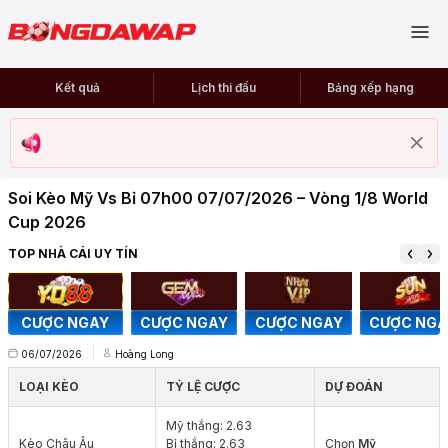
Kết quả
Lịch thi đấu
Bảng xếp hạng
Soi Kèo Mỹ Vs Bỉ 07h00 07/07/2026 – Vòng 1/8 World
Cup 2026
TOP NHÀ CÁI UY TÍN
CƯỢC NGAY
CƯỢC NGAY
CƯỢC NGAY
CƯỢC NGA
06/07/2026
Hoàng Long
LOẠI KÈO
TỶ LỆ CƯỢC
DỰ ĐOÁN
Mỹ thắng: 2.63
Kèo Châu Âu
Bỉ thắng: 2.63
Chọn
Mỹ