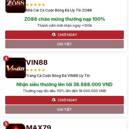
Nhà Cái Cá Cược Bóng Đá Uy Tín ZO88
ZO88 chào mừng thưởng nạp 100%
Thành viên mới nhận ngay +100k
CHƠI NGAY
CHI TIẾT
VIN88
Trang Cá Cược Bóng Đá VIN88 Uy Tín
Nhận siêu thưởng lên tới 38.888.000 VND
Thưởng nạp lần đầu 110% lên đến 18.000.000 VNĐ
CHƠI NGAY
CHI TIẾT
MAX79