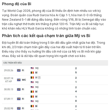
Phong độ của Bỉ
Tại World Cup 2026, phong độ của Bỉ thiếu ổn định hơn nhiều so với kỳ
vọng. Đoàn quân của Rudi Garcia hòa Ai Cập 1-1, hòa Iran 0-0 rồi thắng
New Zealand 5-1 để đứng đầu bảng. Đến vòng 1/16, Bỉ bị Senegal đẩy vào
trận cầu nghẹt thở trước khi thắng ở phút 120+5. Trận Mỹ vs Bỉ sẽ tiếp tục
khó khăn nếu HLV Rudi Garcia không có những tính toán chuẩn xác.
Phân tích các kết quả chạm trán giữa Mỹ vs Bỉ
Đội tuyển Bỉ đã toàn thắng trong 5 lần đối đầu gần nhất giữa hai đội. Trong
khi đó, 2/3 trận chạm trán gần đây của hai đội xuất hiện từ 6 bàn trở lên.
Điều này cho thấy xu hướng thi đấu cởi mở của cả Mỹ vs Bỉ mỗi khi gặp
nhau. Đây sẽ là dữ liệu rất quan trọng khi người chơi soi kèo.