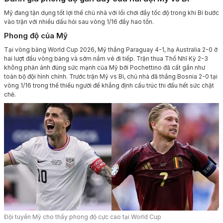
Mỹ đang tận dụng tốt lợi thế chủ nhà với lối chơi đầy tốc độ trong khi Bỉ bước
vào trận với nhiều dấu hỏi sau vòng 1/16 đầy hao tổn.
Phong độ của Mỹ
Tại vòng bảng World Cup 2026, Mỹ thắng Paraguay 4-1, hạ Australia 2-0 ở
hai lượt đầu vòng bảng và sớm nắm vé đi tiếp. Trận thua Thổ Nhĩ Kỳ 2-3
không phản ánh đúng sức mạnh của Mỹ bởi Pochettino đã cất gần như
toàn bộ đội hình chính. Trước trận Mỹ vs Bỉ, chủ nhà đã thắng Bosnia 2-0 tại
vòng 1/16 trong thế thiếu người để khẳng định cấu trúc thi đấu hết sức chặt
chẽ.
Đội tuyển Mỹ cho thấy phong độ cực cao tại World Cup