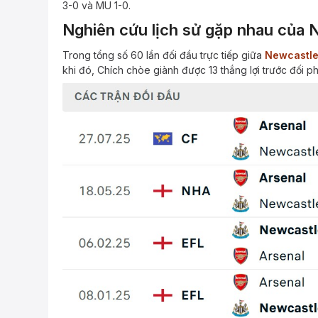
3-0 và MU 1-0.
Nghiên cứu lịch sử gặp nhau của 
Trong tổng số 60 lần đối đầu trực tiếp giữa
Newcastle
khi đó, Chích chòe giành được 13 thắng lợi trước đối p