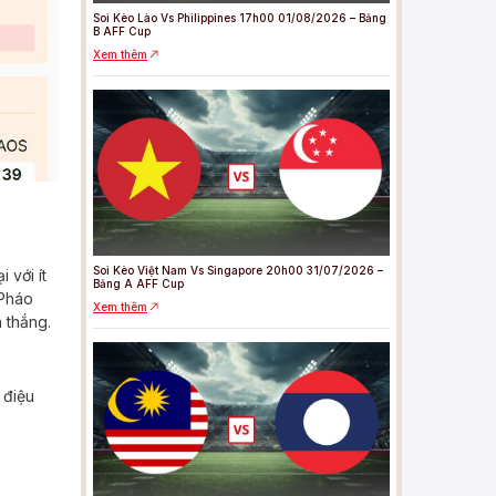
Soi Kèo Lào Vs Philippines 17h00 01/08/2026 – Bảng
B AFF Cup
Xem thêm
Soi Kèo Việt Nam Vs Singapore 20h00 31/07/2026 –
 với ít
Bảng A AFF Cup
 Pháo
Xem thêm
n thắng.
 điệu