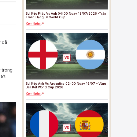
Soi Kèo Pháp Vs Anh 04h00 Ngày 19/07/2026 -Trận
Tranh Hạng Ba World Cup
Xem thêm
y đã
y trong
tới:
Soi Kèo Anh Vs Argentina 02h00 Ngày 16/07 – Vòng
Bán Kết World Cup 2026
Xem thêm