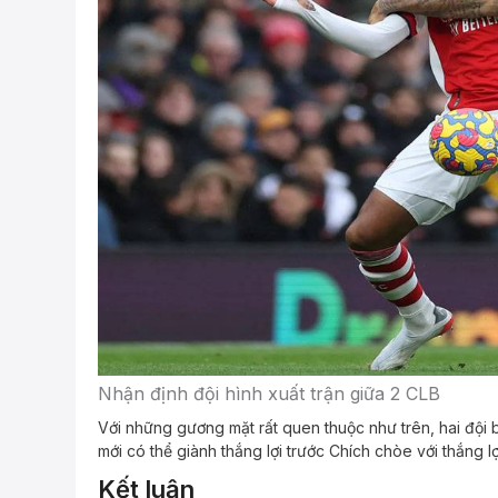
Nhận định đội hình xuất trận giữa 2 CLB
Với những gương mặt rất quen thuộc như trên, hai đội bó
mới có thể giành thắng lợi trước Chích chòe với thắng lợ
Kết luận