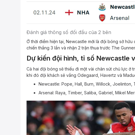
Đánh giá thông số đối đầu của 2 bên
Ở thời điểm hiện tại, Newcastle mới là đội bóng sở hữu 
chiến thắng 3 lần và nhận 2 trận thua trước The Gunner
Dự kiến đội hình, tỉ số Newcastle 
Cả hai đội bóng sẽ thiếu đi một vài chân sút chủ lực 
khi đó đội khách sẽ vắng Odegaard, Havertz và Madueke
Newcastle: Pope, Hall, Burn, Willock, Joelinton,
Arsenal: Raya, Timber, Saliba, Gabriel, Mikel Mer