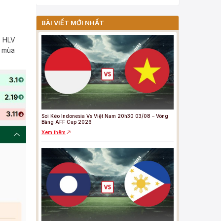
BÀI VIẾT MỚI NHẤT
ò HLV
a mùa
Soi Kèo Indonesia Vs Việt Nam 20h30 03/08 – Vòng
Bảng AFF Cup 2026
Xem thêm