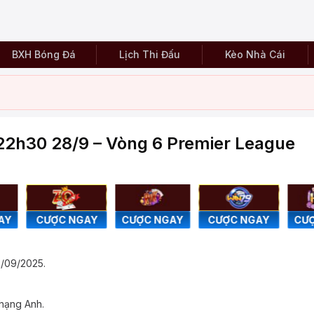
BXH Bóng Đá
Lịch Thi Đấu
Kèo Nhà Cái
Peru Liga 1
22h30 28/9 – Vòng 6 Premier League
03:00
7/8/2026
Alianza Atletico
Cie
CƯỢC NGAY
CƯỢC NGAY
CƯỢC NGAY
CƯỢC NG
Dự đoán đội chiến thắng
Chủ
Hòa
K
8/09/2025.
 hạng Anh.