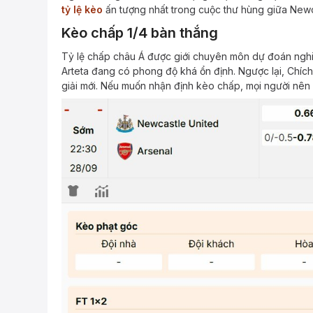
tỷ lệ kèo
ấn tượng nhất trong cuộc thư hùng giữa Newc
Kèo chấp 1/4 bàn thắng
Tỷ lệ chấp châu Á được giới chuyên môn dự đoán nghi
Arteta đang có phong độ khá ổn định. Ngược lại, Chíc
giải mới. Nếu muốn nhận định kèo chấp, mọi người nên 