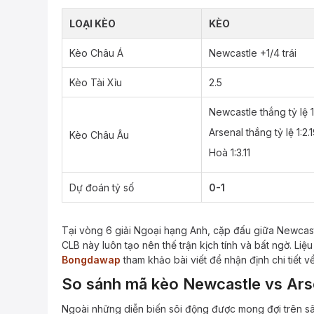
LOẠI KÈO
KÈO
Kèo Châu Á
Newcastle +1/4 trái
Kèo Tài Xỉu
2.5
Newcastle thắng tỷ lệ 1:
Arsenal thắng tỷ lệ 1:2.
Kèo Châu Âu
Hoà 1:3.11
Dự đoán tỷ số
0-1
Tại vòng 6 giải Ngoại hạng Anh, cặp đấu giữa Newcast
CLB này luôn tạo nên thế trận kịch tính và bất ngờ. L
Bongdawap
tham khảo bài viết để nhận định chi tiết 
So sánh mã kèo Newcastle vs Ars
Ngoài những diễn biến sôi động được mong đợi trên sâ