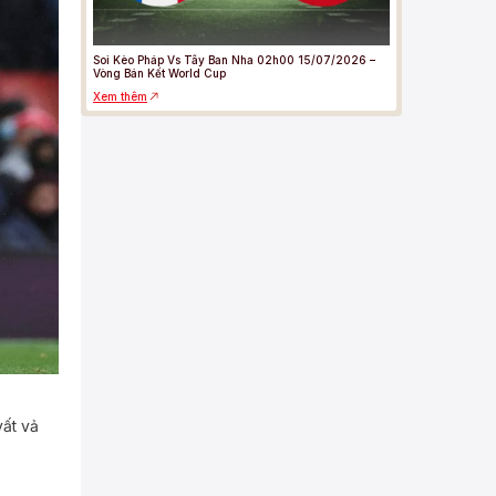
Soi Kèo Pháp Vs Tây Ban Nha 02h00 15/07/2026 –
Vòng Bán Kết World Cup
Xem thêm
vất vả