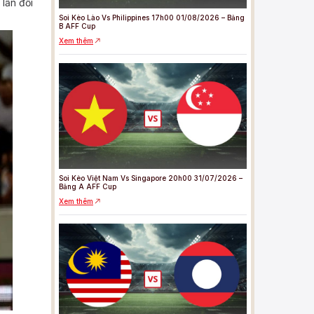
 lần đối
Soi Kèo Lào Vs Philippines 17h00 01/08/2026 – Bảng
B AFF Cup
Xem thêm
Soi Kèo Việt Nam Vs Singapore 20h00 31/07/2026 –
Bảng A AFF Cup
Xem thêm