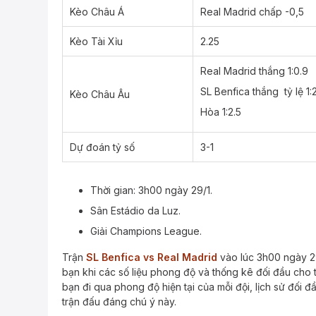
Kèo Châu Á
Real Madrid chấp -0,5
Kèo Tài Xỉu
2.25
Real Madrid thắng 1:0.9
SL Benfica thắng tỷ lệ 1:
Kèo Châu Âu
Hòa 1:2.5
Dự đoán tỷ số
3-1
Thời gian: 3h00 ngày 29/1.
Sân Estádio da Luz.
Giải Champions League.
Trận
SL Benfica vs Real Madrid
vào lúc 3h00 ngày 2
bạn khi các số liệu phong độ và thống kê đối đầu cho th
bạn đi qua phong độ hiện tại của mỗi đội, lịch sử đối 
trận đấu đáng chú ý này.