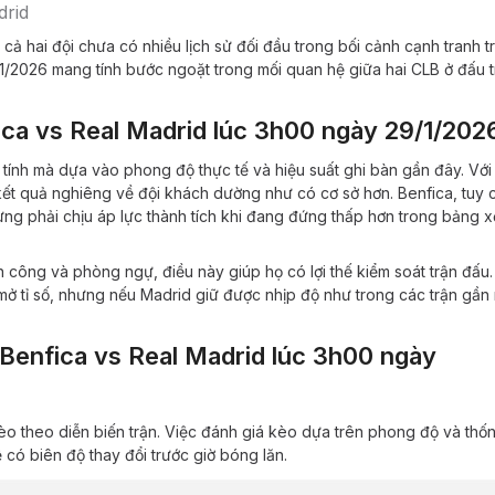
drid
cả hai đội chưa có nhiều lịch sử đối đầu trong bối cảnh cạnh tranh tr
9/1/2026 mang tính bước ngoặt trong mối quan hệ giữa hai CLB ở đấu 
ica vs Real Madrid lúc 3h00 ngày 29/1/202
ính mà dựa vào phong độ thực tế và hiệu suất ghi bàn gần đây. Với
 kết quả nghiêng về đội khách dường như có cơ sở hơn. Benfica, tuy c
ưng phải chịu áp lực thành tích khi đang đứng thấp hơn trong bảng 
n công và phòng ngự, điều này giúp họ có lợi thế kiểm soát trận đấu.
mở tỉ số, nhưng nếu Madrid giữ được nhịp độ như trong các trận gần 
 Benfica vs Real Madrid lúc 3h00 ngày
èo theo diễn biến trận. Việc đánh giá kèo dựa trên phong độ và thố
 có biên độ thay đổi trước giờ bóng lăn.