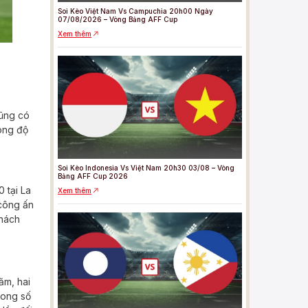
Soi Kèo Việt Nam Vs Campuchia 20h00 Ngày
07/08/2026 – Vòng Bảng AFF Cup
Xem thêm
cũng có
hong độ
Soi Kèo Indonesia Vs Việt Nam 20h30 03/08 – Vòng
Bảng AFF Cup 2026
 tại La
Xem thêm
 công ấn
khách
năm, hai
rong số