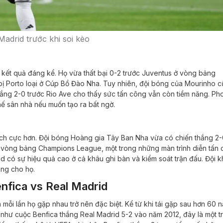
adrid trước khi soi kèo
 kết quả đáng kể. Họ vừa thất bại 0-2 trước Juventus ở vòng bảng
bị Porto loại ở Cúp Bồ Đào Nha. Tuy nhiên, đội bóng của Mourinho 
thắng 2-0 trước Rio Ave cho thấy sức tấn công vẫn còn tiềm năng. P
thế sân nhà nếu muốn tạo ra bất ngờ.
ích cực hơn. Đội bóng Hoàng gia Tây Ban Nha vừa có chiến thắng 2-0
o ở vòng bảng Champions League, một trong những màn trình diễn tấn
d có sự hiệu quả cao ở cả khâu ghi bàn và kiểm soát trận đấu. Đội 
ắng cho họ.
nfica vs Real Madrid
iến mỗi lần họ gặp nhau trở nên đặc biệt. Kể từ khi tái gặp sau hơn 60 
 như cuộc Benfica thắng Real Madrid 5-2 vào năm 2012, đây là một t