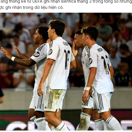
 Tổng thống kê từ UEFA ghi nhận Benfica thắng 2 trong tổng số những
c ghi nhận trong dữ liệu hiện có.