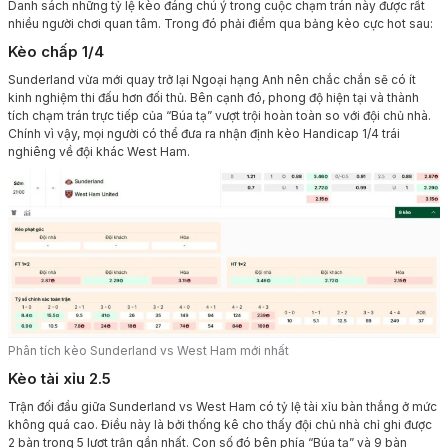
Danh sách những tỷ lệ kèo đáng chú ý trong cuộc chạm trán này được rất
nhiều người chơi quan tâm. Trong đó phải điểm qua bảng kèo cực hot sau:
Kèo chấp 1/4
Sunderland vừa mới quay trở lại Ngoại hạng Anh nên chắc chắn sẽ có ít
kinh nghiệm thi đấu hơn đối thủ. Bên cạnh đó, phong độ hiện tại và thành
tích chạm trán trực tiếp của “Búa tạ” vượt trội hoàn toàn so với đội chủ nhà.
Chính vì vậy, mọi người có thể đưa ra nhận định kèo Handicap 1/4 trái
nghiêng về đội khác West Ham.
Phân tích kèo Sunderland vs West Ham mới nhất
Kèo tài xỉu 2.5
Trận đối đầu giữa Sunderland vs West Ham có tỷ lệ tài xỉu bàn thắng ở mức
không quá cao. Điều này là bởi thống kê cho thấy đội chủ nhà chỉ ghi được
2 bàn trong 5 lượt trận gần nhất. Con số đó bên phía “Búa tạ” và 9 bàn