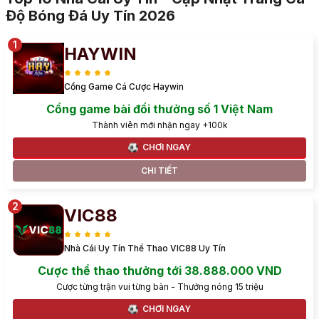
Độ Bóng Đá Uy Tín 2026
HAYWIN
Cổng Game Cá Cược Haywin
Cổng game bài đổi thưởng số 1 Việt Nam
Thành viên mới nhận ngay +100k
CHƠI NGAY
CHI TIẾT
VIC88
Nhà Cái Uy Tín Thể Thao VIC88 Uy Tín
Cược thể thao thưởng tới 38.888.000 VND
Cược từng trận vui từng bàn - Thưởng nóng 15 triệu
CHƠI NGAY