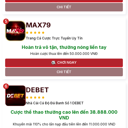
CHI TIẾT
MAX79
Trang Cá Cược Trực Tuyến Uy Tín
Hoàn trả vô tận, thưởng nóng liền tay
Hoàn cược thua lên đến 50.000.000 VNĐ
CHƠI NGAY
CHI TIẾT
DEBET
Nhà Cái Cá Độ Đá Banh Số 1 DEBET
Cược thể thao thưởng cao lên đến 38.888.000
VND
Khuyến mãi 110% cho lần nạp đầu tiên lên đến 11.000.000 VND