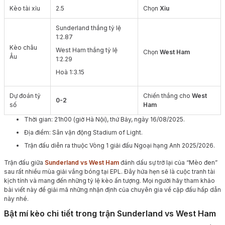
Kèo tài xỉu
2.5
Chọn
Xỉu
Sunderland thắng tỷ lệ
1:2.87
Kèo châu
West Ham thắng tỷ lệ
Chọn
West Ham
Âu
1:2.29
Hoà 1:3.15
Dự đoán tỷ
Chiến thắng cho
West
0-2
số
Ham
Thời gian: 21h00 (giờ Hà Nội), thứ Bảy, ngày 16/08/2025.
Địa điểm: Sân vận động Stadium of Light.
Trận đấu diễn ra thuộc Vòng 1 giải đấu Ngoại hạng Anh 2025/2026.
Trận đấu giữa
Sunderland vs West Ham
đánh dấu sự trở lại của “Mèo đen”
sau rất nhiều mùa giải vắng bóng tại EPL. Đây hứa hẹn sẽ là cuộc tranh tài
kịch tính và mang đến những tỷ lệ kèo ấn tượng. Mọi người hãy tham khảo
bài viết này để giải mã những nhận định của chuyên gia về cặp đấu hấp dẫn
này nhé.
Bật mí kèo chi tiết trong trận Sunderland vs West Ham