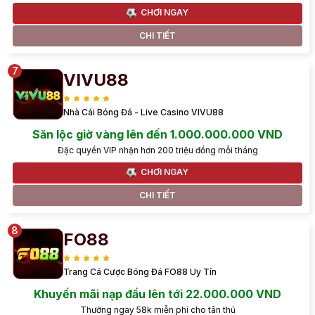
CHƠI NGAY
CHI TIẾT
VIVU88
Nhà Cái Bóng Đá - Live Casino VIVU88
Săn lộc giờ vàng lên đến 1.000.000.000 VND
Đặc quyền VIP nhận hơn 200 triệu đồng mỗi tháng
CHƠI NGAY
CHI TIẾT
FO88
Trang Cá Cược Bóng Đá FO88 Uy Tín
Khuyến mãi nạp đầu lên tới 22.000.000 VND
Thưởng ngay 58k miễn phí cho tân thủ