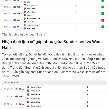
Thành tích gần đây của “Búa tạ”
Nhận định lịch sử gặp nhau giữa Sunderland vs West
Ham
Tại các giải đấu quốc nội, hai đội bóng đá rất nhiều lần chạm trán với nhau
và ưu thế thường nghiêng về West Ham United. Nếu chỉ tính riêng 5 trận đối
đầu gần đây nhất, đại diện đến từ thủ đô London đã bất bại trước “Mèo
đen”. Trong đó, “Búa tạ” giành được 3 chiến thắng và nhận 2 trận hòa trước
đối thủ. Lần gần đây nhất Sunderland có 3 điểm trước West Ham đã diễn ra
từ năm 2013.