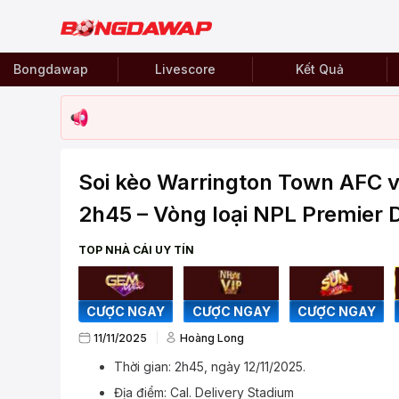
Bongdawap
Livescore
Kết Quả
Soi kèo Warrington Town AFC v
2h45 – Vòng loại NPL Premier D
TOP NHÀ CÁI UY TÍN
ỢC NGAY
CƯỢC NGAY
CƯỢC NGAY
CƯỢC NGAY
11/11/2025
Hoàng Long
Thời gian: 2h45, ngày 12/11/2025.
Địa điểm: Cal. Delivery Stadium