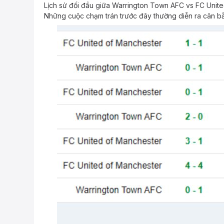
Lịch sử đối đầu giữa Warrington Town AFC vs FC Unit
Những cuộc chạm trán trước đây thường diễn ra cân bằn