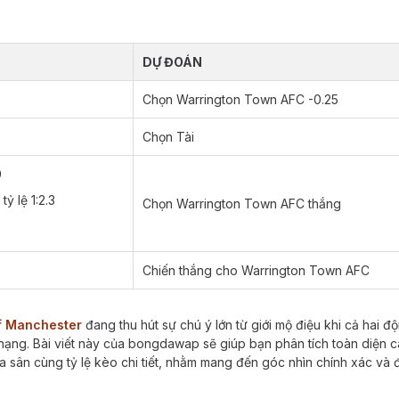
DỰ ĐOÁN
Chọn Warrington Town AFC -0.25
Chọn Tài
9
ỷ lệ 1:2.3
Chọn Warrington Town AFC thắng
Chiến thắng cho
Warrington Town AFC
f Manchester
đang thu hút sự chú ý lớn từ giới mộ điệu khi cả hai độ
 hạng. Bài viết này của bongdawap sẽ giúp bạn phân tích toàn diện 
 ra sân cùng tỷ lệ kèo chi tiết, nhằm mang đến góc nhìn chính xác và 