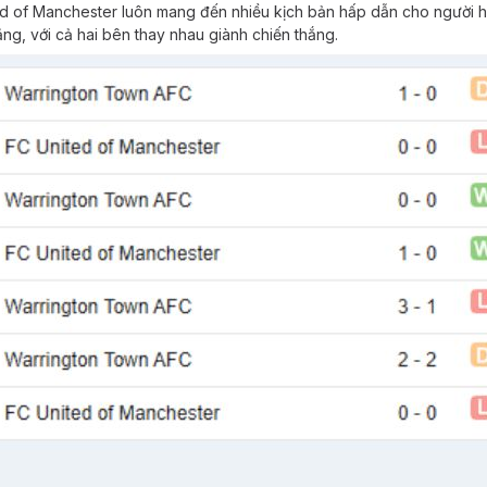
ed of Manchester luôn mang đến nhiều kịch bản hấp dẫn cho người 
g, với cả hai bên thay nhau giành chiến thắng.