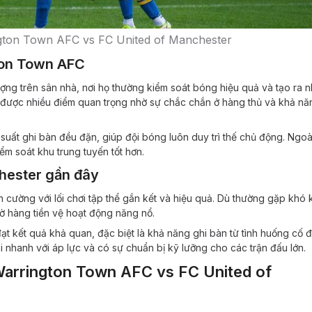
ngton Town AFC vs FC United of Manchester
ton Town AFC
ợng trên sân nhà, nơi họ thường kiểm soát bóng hiệu quả và tạo ra n
nh được nhiều điểm quan trọng nhờ sự chắc chắn ở hàng thủ và khả n
uất ghi bàn đều đặn, giúp đội bóng luôn duy trì thế chủ động. Ngoài
m soát khu trung tuyến tốt hơn.
hester gần đây
n cường với lối chơi tập thể gắn kết và hiệu quả. Dù thường gặp khó 
hờ hàng tiền vệ hoạt động năng nổ.
 kết quả khả quan, đặc biệt là khả năng ghi bàn từ tình huống cố đ
hi nhanh với áp lực và có sự chuẩn bị kỹ lưỡng cho các trận đấu lớn.
 Warrington Town AFC vs FC United of