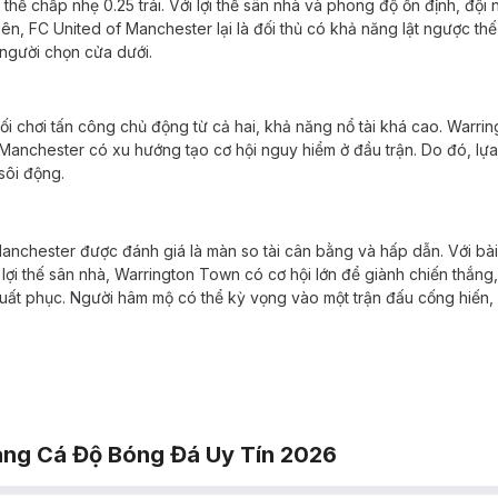
ể chấp nhẹ 0.25 trái. Với lợi thế sân nhà và phong độ ổn định, đội 
ên, FC United of Manchester lại là đối thủ có khả năng lật ngược thế 
 người chọn cửa dưới.
lối chơi tấn công chủ động từ cả hai, khả năng nổ tài khá cao. Warrin
 Manchester có xu hướng tạo cơ hội nguy hiểm ở đầu trận. Do đó, lự
sôi động.
nchester được đánh giá là màn so tài cân bằng và hấp dẫn. Với bài 
ợi thế sân nhà, Warrington Town có cơ hội lớn để giành chiến thắng
ất phục. Người hâm mộ có thể kỳ vọng vào một trận đấu cống hiến,
rang Cá Độ Bóng Đá Uy Tín 2026