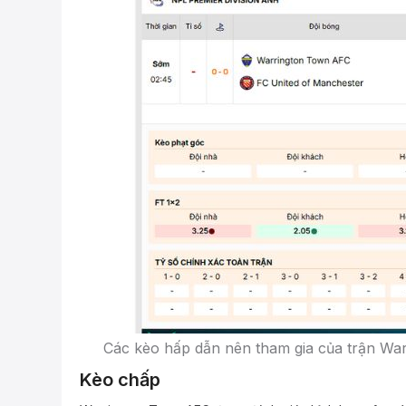
Các kèo hấp dẫn nên tham gia của trận Wa
Kèo chấp