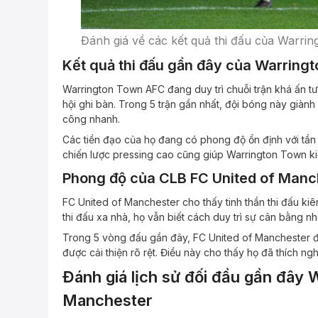
Đánh giá về các kết quả thi đấu của Warri
Kết quả thi đấu gần đây của Warring
Warrington Town AFC đang duy trì chuỗi trận khá ấn tư
hội ghi bàn. Trong 5 trận gần nhất, đội bóng này già
công nhanh.
Các tiền đạo của họ đang có phong độ ổn định với tần s
chiến lược pressing cao cũng giúp Warrington Town kiể
Phong độ của CLB FC United of Manc
FC United of Manchester cho thấy tinh thần thi đấu kiê
thi đấu xa nhà, họ vẫn biết cách duy trì sự cân bằng n
Trong 5 vòng đấu gần đây, FC United of Manchester đạt
được cải thiện rõ rệt. Điều này cho thấy họ đã thích ng
Đánh giá lịch sử đối đầu gần đây
Manchester