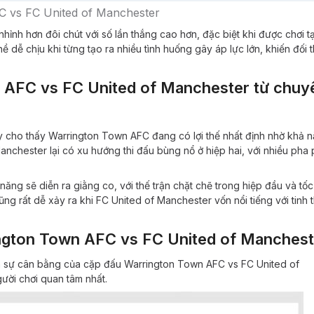
C vs FC United of Manchester
nh hơn đôi chút với số lần thắng cao hơn, đặc biệt khi được chơi tạ
dễ chịu khi từng tạo ra nhiều tình huống gây áp lực lớn, khiến đối t
 AFC vs FC United of Manchester từ chuy
ây cho thấy Warrington Town AFC đang có lợi thế nhất định nhờ khả n
anchester lại có xu hướng thi đấu bùng nổ ở hiệp hai, với nhiều pha
năng sẽ diễn ra giằng co, với thế trận chặt chẽ trong hiệp đầu và tố
ng rất dễ xảy ra khi FC United of Manchester vốn nổi tiếng với tinh 
ington Town AFC vs FC United of Manchest
nh sự cân bằng của cặp đấu Warrington Town AFC vs FC United of
ười chơi quan tâm nhất.