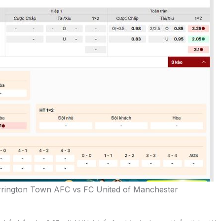
rrington Town AFC vs FC United of Manchester