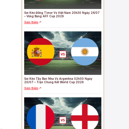
Soi Kèo Đông Timor Vs Việt Nam 20h30 Ngày 24/07
– Vòng Bảng AFF Cup 2026
Xem thêm
Soi Kèo Tây Ban Nha Vs Argentina 02h00 Ngày
20/07 – Trận Chung Kết World Cup 2026
Xem thêm