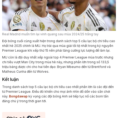
Real Madrid muốn tìm lại vinh quang sau mùa 2024/25 trắng tay
Đội bóng cuối cùng xuất hiện trong danh sách top 5 câu lạc bộ chi tiêu cao
nhất hè 2025 chính là MU. Họ trải qua mùa giải tồi tệ nhất trong kỷ nguyên
Premier League khi xếp thứ 15 nên phải tăng cường lực lượng để làm lại.
MU còn là đội duy nhất xếp ngoài top 4 Premier League mùa trước nhưng
chi tiêu vượt Man City trong mùa hè này, nhưng phần lớn trong số 133,5
triệu bảng được chi cho hai tiền đạo: Bryan Mbeumo đến từ Brentford và
Matheus Cunha đến từ Wolves.
Kết luận
Trong danh sách top 5 câu lạc bộ chi tiêu cao nhất phần lớn là các đội đến
từ Premier League. Điều đó khiến cho mọi ánh nhìn đổ dồn vào sân chơi
này.
Bongdawap
kỳ vọng các đội bóng Anh sẽ tiếp tục nổ các bom tấn
đáng chú ý trong thời gian tới.