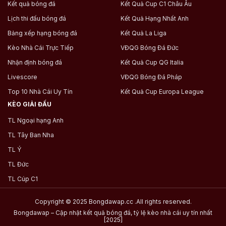
Kết quả bóng đá
Kết Quả Cup C1 Châu Âu
Lịch thi đấu bóng đá
Kết Quả Hạng Nhất Anh
Bảng xếp hạng bóng đá
Kết Quả La Liga
Kèo Nhà Cái Trực Tiếp
VĐQG Bóng Đá Đức
Nhận định bóng đá
Kết Quả Cup QG Italia
Livescore
VĐQG Bóng Đá Pháp
Top 10 Nhà Cái Uy Tín
Kết Quả Cup Europa League
KÈO GIẢI ĐẤU
TL Ngoại hạng Anh
TL Tây Ban Nha
TL Ý
TL Đức
TL Cúp C1
Copyright © 2025 Bongdawap.cc .All rights reserved.
Bongdawap – Cập nhật kết quả bóng đá, tỷ lệ kèo nhà cái uy tín nhất
[2025]