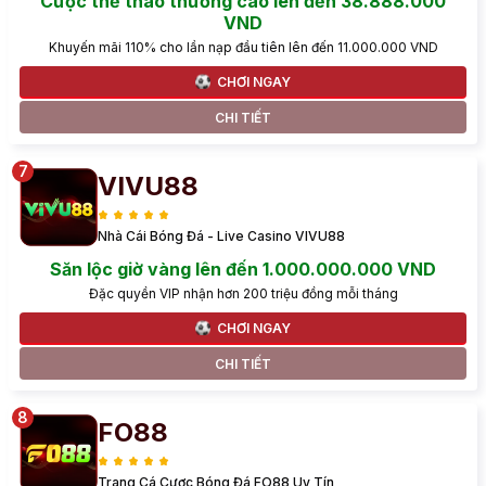
Cược thể thao thưởng cao lên đến 38.888.000
VND
Khuyến mãi 110% cho lần nạp đầu tiên lên đến 11.000.000 VND
CHƠI NGAY
CHI TIẾT
VIVU88
Nhà Cái Bóng Đá - Live Casino VIVU88
Săn lộc giờ vàng lên đến 1.000.000.000 VND
Đặc quyền VIP nhận hơn 200 triệu đồng mỗi tháng
CHƠI NGAY
CHI TIẾT
FO88
Trang Cá Cược Bóng Đá FO88 Uy Tín