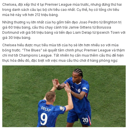
Chelsea, đội xếp thứ 4 tại Premier League mùa trước, nhưng đứng thứ hai
trong danh sách câu lạc bộ chi tiêu cao nhất. Cụ thể, họ có tổng chi tiêu
mùa hè này với hơn 212 triệu bảng.
Những thương vụ lớn nhất của họ gồm tiền đạo Joao Pedro từ Brighton trị
giá 60 triệu bảng, cầu thủ chạy cánh trái Jamie Gittens từ Borussia
Dortmund với giá 56 triệu bảng và tiền đạo Liam Delap từ Ipswich Town với
giá 30 triệu bảng.
Chelsea hiểu được mục tiêu mùa tới của họ sẽ lớn hơn nhiều so với mùa
bóng trước. “The Blues” sẽ quyết tâm chinh phục Premier League và thậm
chí mơ tới Champions League. Tất nhiên họ cần mua thêm cầu thủ để hiện
thực hóa điều đó, đặc biệt với việc mua cầu thủ chơi ở hàng phòng ngự.