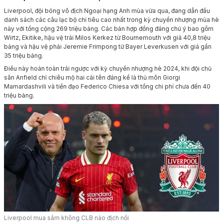
Liverpool, đội bóng vô địch Ngoại hạng Anh mùa vừa qua, đang dẫn đầu
danh sách các câu lạc bộ chi tiêu cao nhất trong kỳ chuyển nhượng mùa hè
này với tổng cộng 269 triệu bảng. Các bản hợp đồng đáng chú ý bao gồm
Wirtz, Ekitike, hậu vệ trái Milos Kerkez từ Bournemouth với giá 40,8 triệu
bảng và hậu vệ phải Jeremie Frimpong từ Bayer Leverkusen với giá gần
35 triệu bảng.
Điều này hoàn toàn trái ngược với kỳ chuyển nhượng hè 2024, khi đội chủ
sân Anfield chỉ chiêu mộ hai cái tên đáng kể là thủ môn Giorgi
Mamardashvili và tiền đạo Federico Chiesa với tổng chi phí chưa đến 40
triệu bảng.
Liverpool mua sắm không CLB nào địch nổi