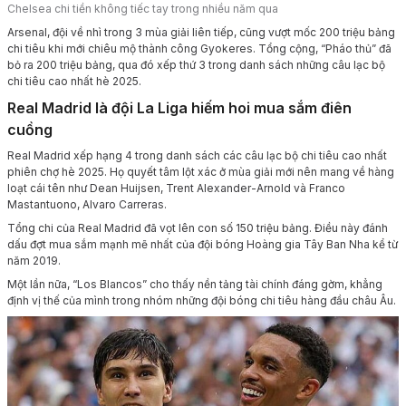
Chelsea chi tiền không tiếc tay trong nhiều năm qua
Arsenal, đội về nhì trong 3 mùa giải liên tiếp, cũng vượt mốc 200 triệu bảng
chi tiêu khi mới chiêu mộ thành công Gyokeres. Tổng cộng, “Pháo thủ” đã
bỏ ra 200 triệu bảng, qua đó xếp thứ 3 trong danh sách những câu lạc bộ
chi tiêu cao nhất hè 2025.
Real Madrid là đội La Liga hiếm hoi mua sắm điên
cuồng
Real Madrid xếp hạng 4 trong danh sách các câu lạc bộ chi tiêu cao nhất
phiên chợ hè 2025. Họ quyết tâm lột xác ở mùa giải mới nên mang về hàng
loạt cái tên như Dean Huijsen, Trent Alexander-Arnold và Franco
Mastantuono, Alvaro Carreras.
Tổng chi của Real Madrid đã vọt lên con số 150 triệu bảng. Điều này đánh
dấu đợt mua sắm mạnh mẽ nhất của đội bóng Hoàng gia Tây Ban Nha kể từ
năm 2019.
Một lần nữa, “Los Blancos” cho thấy nền tảng tài chính đáng gờm, khẳng
định vị thế của mình trong nhóm những đội bóng chi tiêu hàng đầu châu Âu.