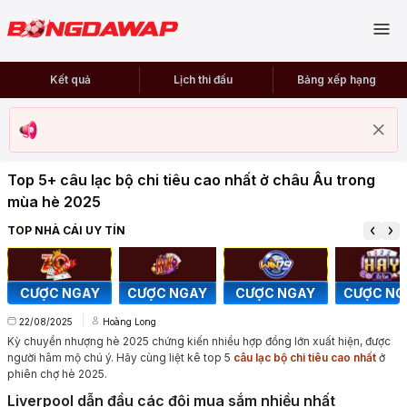
Kết quả
Lịch thi đấu
Bảng xếp hạng
Top 5+ câu lạc bộ chi tiêu cao nhất ở châu Âu trong
mùa hè 2025
TOP NHÀ CÁI UY TÍN
CƯỢC NGAY
CƯỢC NGAY
CƯỢC NGAY
CƯỢC NG
22/08/2025
Hoàng Long
Kỳ chuyển nhượng hè 2025 chứng kiến nhiều hợp đồng lớn xuất hiện, được
người hâm mộ chú ý. Hãy cùng liệt kê top 5
câu lạc bộ chi tiêu cao nhất
ở
phiên chợ hè 2025.
Liverpool dẫn đầu các đội mua sắm nhiều nhất