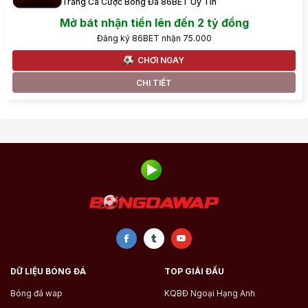
Trang Cá Cược Bóng Đá 86BET Uy Tín
Mở bát nhận tiền lên đến 2 tỷ đồng
Đăng ký 86BET nhận 75.000
CHƠI NGAY
CHI TIẾT
DỮ LIỆU BÓNG ĐÁ
TOP GIẢI ĐẤU
Bóng đá wap
KQBĐ Ngoại Hạng Anh