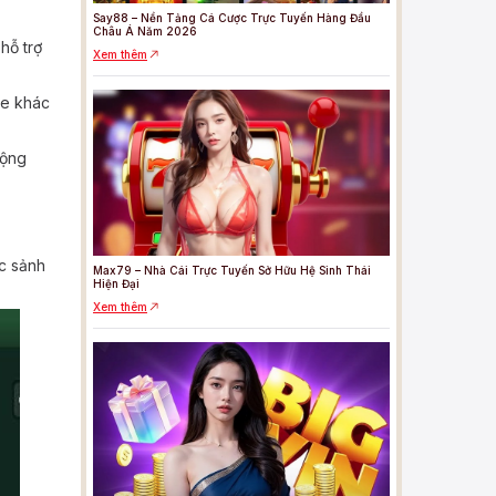
Say88 – Nền Tảng Cá Cược Trực Tuyến Hàng Đầu
Châu Á Năm 2026
hỗ trợ
Xem thêm
me khác
động
ác sảnh
Max79 – Nhà Cái Trực Tuyến Sở Hữu Hệ Sinh Thái
Hiện Đại
Xem thêm