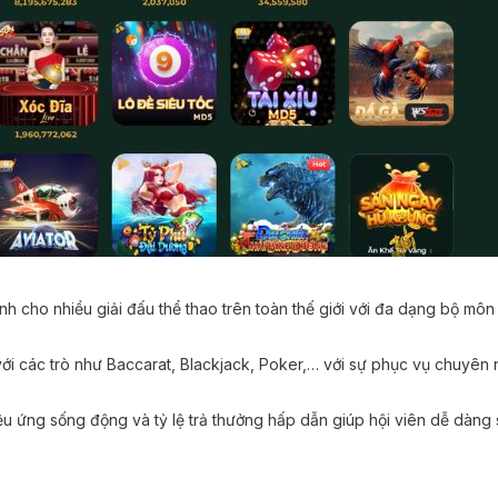
h cho nhiều giải đấu thể thao trên toàn thế giới với đa dạng bộ môn
với các trò như Baccarat, Blackjack, Poker,… với sự phục vụ chuyên
iệu ứng sống động và tỷ lệ trả thưởng hấp dẫn giúp hội viên dễ dàng