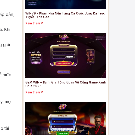
WIN79 – Khám Phá Nền Tảng Cá Cược Bóng Đá Trực
hấp dẫn,
Tuyến Đỉnh Cao
Xem thêm
. Khi
g giới
về mức
GEM WIN – Đánh Giá Tổng Quan Về Cổng Game Xanh
Chín 2025
Xem thêm
y, mọi
o tài