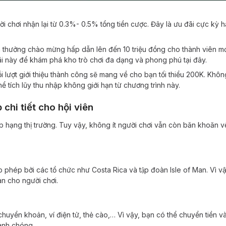
i chơi nhận lại từ 0.3%- 0.5% tổng tiền cược. Đây là ưu đãi cực kỳ 
 thưởng chào mừng hấp dẫn lên đến 10 triệu đồng cho thành viên mới
i này để khám phá kho trò chơi đa dạng và phong phú tại đây.
ỗi lượt giới thiệu thành công sẽ mang về cho bạn tối thiểu 200K. Khôn
ể tích lũy thu nhập không giới hạn từ chương trình này.
chi tiết cho hội viên
p hạng thị trường. Tuy vậy, không ít người chơi vẫn còn băn khoăn 
 phép bởi các tổ chức như Costa Rica và tập đoàn Isle of Man. Vì vậ
n cho người chơi.
uyển khoản, ví điện tử, thẻ cào,… Vì vậy, bạn có thể chuyển tiền và
anh chóng.