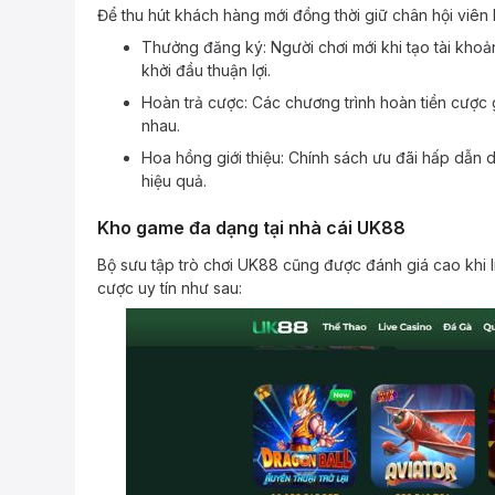
Để thu hút khách hàng mới đồng thời giữ chân hội viên
Thưởng đăng ký: Người chơi mới khi tạo tài khoản
khởi đầu thuận lợi.
Hoàn trả cược: Các chương trình hoàn tiền cược g
nhau.
Hoa hồng giới thiệu: Chính sách ưu đãi hấp dẫn 
hiệu quả.
Kho game đa dạng tại nhà cái UK88
Bộ sưu tập trò chơi UK88 cũng được đánh giá cao khi li
cược uy tín như sau: