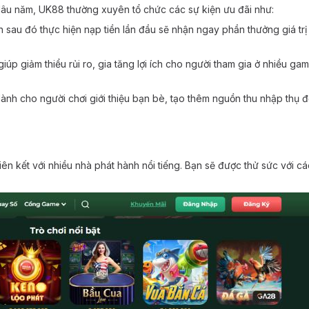
 lâu năm, UK88 thường xuyên tổ chức các sự kiện ưu đãi như:
 sau đó thực hiện nạp tiền lần đầu sẽ nhận ngay phần thưởng giá trị 
iúp giảm thiểu rủi ro, gia tăng lợi ích cho người tham gia ở nhiều ga
dành cho người chơi giới thiệu bạn bè, tạo thêm nguồn thu nhập thụ 
ên kết với nhiều nhà phát hành nổi tiếng. Bạn sẽ được thử sức với c